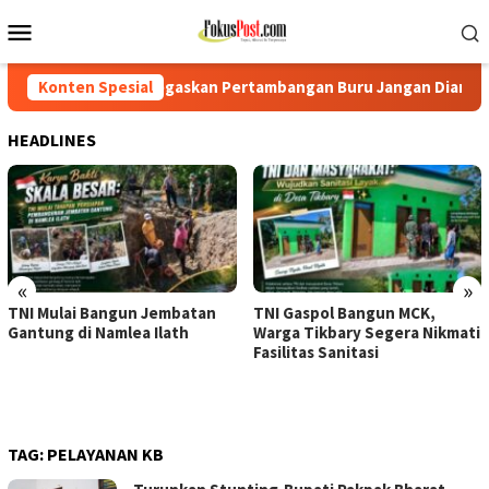
Loncat
Menu
ke
Mobile
konten
Tegaskan Pertambangan Buru Jangan Dianaktirikan
Konten Spesial
TNI M
HEADLINES
«
»
TNI Mulai Bangun Jembatan
TNI Gaspol Bangun MCK,
Gantung di Namlea Ilath
Warga Tikbary Segera Nikmati
Fasilitas Sanitasi
TAG:
PELAYANAN KB