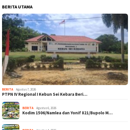
BERITA UTAMA
BERITA
Agustus 7, 2026
PTPN IV Regional I Kebun Sei Kebara Beri…
BERITA
Agustus 6, 2026
Kodim 1506/Namlea dan Yonif 821/Bupolo M…