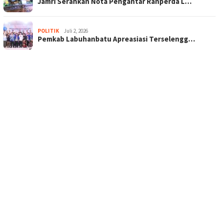
Jamri Serahkan Nota Pengantar Ranperda L…
POLITIK
Juli 2, 2026
Pemkab Labuhanbatu Apreasiasi Terselengg…