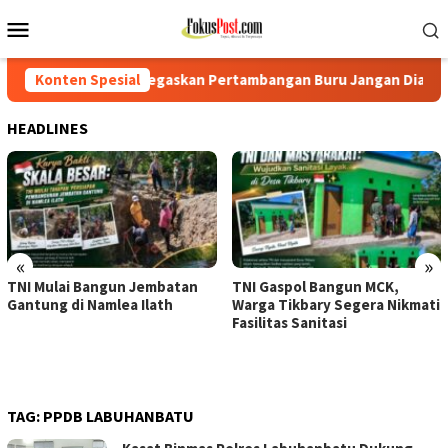
Loncat
Menu
ke
Mobile
konten
 Tegaskan Pertambangan Buru Jangan Dianaktirikan
Konten Spesial
TNI 
HEADLINES
«
»
TNI Mulai Bangun Jembatan
TNI Gaspol Bangun MCK,
Gantung di Namlea Ilath
Warga Tikbary Segera Nikmati
Fasilitas Sanitasi
TAG:
PPDB LABUHANBATU