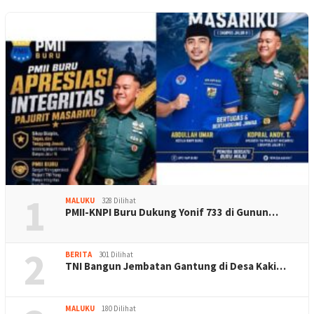
1
MALUKU
328 Dilihat
PMII-KNPI Buru Dukung Yonif 733 di Gunun…
2
BERITA
301 Dilihat
TNI Bangun Jembatan Gantung di Desa Kaki…
MALUKU
180 Dilihat