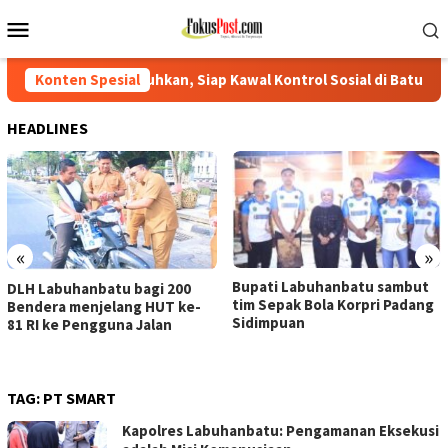
Loncat
Menu
ke
Mobile
konten
uhkan, Siap Kawal Kontrol Sosial di Batu Bara periode 2026–203
Konten Spesial
HEADLINES
«
»
Bupati Labuhanbatu sambut
DLH Labuhanbatu bagi 200
tim Sepak Bola Korpri Padang
Bendera menjelang HUT ke-
Sidimpuan
81 RI ke Pengguna Jalan
TAG:
PT SMART
Kapolres Labuhanbatu: Pengamanan Eksekusi