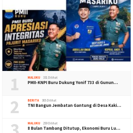
1
MALUKU
331 Dilihat
PMII-KNPI Buru Dukung Yonif 733 di Gunun…
2
BERITA
305 Dilihat
TNI Bangun Jembatan Gantung di Desa Kaki…
3
MALUKU
259 Dilihat
8 Bulan Tambang Ditutup, Ekonomi Buru Lu…