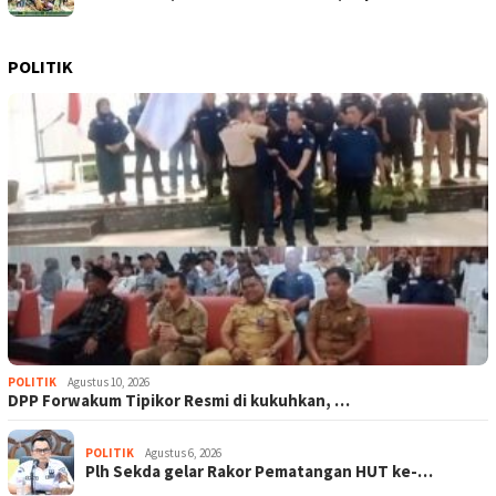
POLITIK
POLITIK
Agustus 10, 2026
DPP Forwakum Tipikor Resmi di kukuhkan, …
POLITIK
Agustus 6, 2026
Plh Sekda gelar Rakor Pematangan HUT ke-…