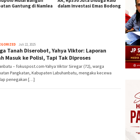
Bupolo Mulai Bangun
AA, Rp350 Juta Diduga Raib
Rp350 
atan Gantung di Namlea
dalam Investasi Emas Bodong
Dilapo
Labuh
Herman.
EGORIZED
Juli 22, 2025
ga Tanah Diserobot, Yahya Viktor: Laporan
Damanik
h Masuk ke Polisi, Tapi Tak Diproses
nbatu – fokuspost.com-Yahya Viktor Siregar (72), warga
atan Pangkatan, Kabupaten Labuhanbatu, mengaku kecewa
dap penegakan […]