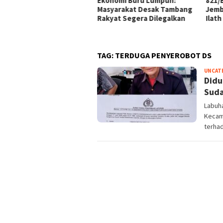
Ekonomi Buru Lumpuh:
821/
ara Beri Klarifikasi: APD
Masyarakat Desak Tambang
Jemb
tis Sesuai Aturan K3,
Rakyat Segera Dilegalkan
Ilath
camata Resep Ditanggung
rusahaan
TAG:
TERDUGA PENYEROBOT DS
UNCAT
Didu
Suda
Labuha
Kecam
terha