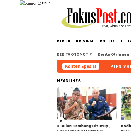
Loncat
tutup
ke
konten
BERITA
KRIMINAL
POLITIK
OTO
BERITA OTOMOTIF
Berita Olahraga
PTPN IV Regional I Kebun Sei Keb
Konten Spesial
HEADLINES
«
8 Bulan Tambang Ditutup,
Kodi
N IV Regional I Kebun Sei