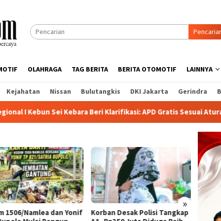
Pencaria
MOTIF
OLAHRAGA
TAG BERITA
BERITA OTOMOTIF
LAINNYA
Kejahatan
Nissan
Bulutangkis
DKI Jakarta
Gerindra
B
ara Beri Klarifikasi: APD Gratis Sesuai Aturan K3, Kacamata Res
»
m 1506/Namlea dan Yonif
Korban Desak Polisi Tangkap
Diduga