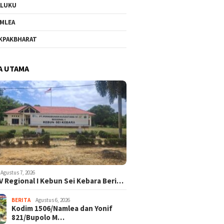
ALUKU
MLEA
KPAKBHARAT
A UTAMA
Agustus 7, 2026
V Regional I Kebun Sei Kebara Beri…
BERITA
Agustus 6, 2026
Kodim 1506/Namlea dan Yonif
821/Bupolo M…