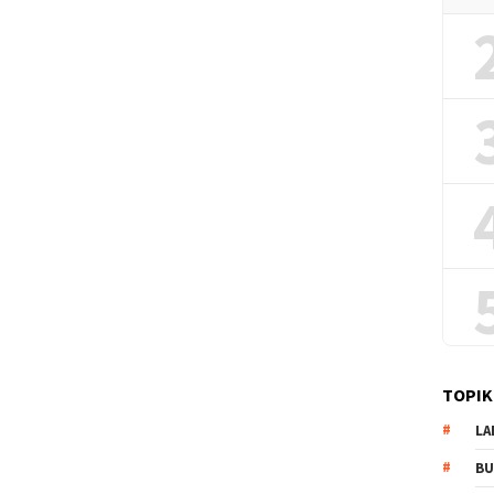
TOPIK
LA
B