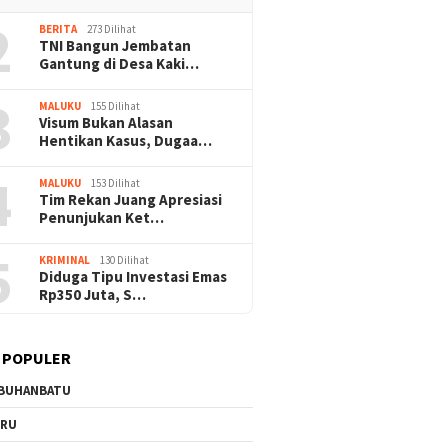
2
BERITA
273 Dilihat
TNI Bangun Jembatan
Gantung di Desa Kaki…
3
MALUKU
155 Dilihat
Visum Bukan Alasan
Hentikan Kasus, Dugaa…
4
MALUKU
153 Dilihat
Tim Rekan Juang Apresiasi
Penunjukan Ket…
5
KRIMINAL
130 Dilihat
Diduga Tipu Investasi Emas
Rp350 Juta, S…
 POPULER
BUHANBATU
URU