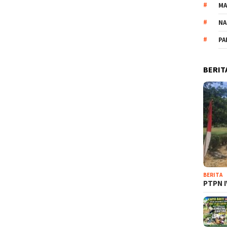
M
NA
PA
BERIT
BERITA
PTPN I