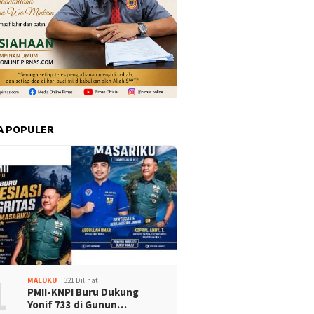
A POPULER
1
MALUKU
321 Dilihat
PMII-KNPI Buru Dukung
Yonif 733 di Gunun…