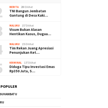
2
BERITA
288 Dilihat
TNI Bangun Jembatan
Gantung di Desa Kaki…
3
MALUKU
157 Dilihat
Visum Bukan Alasan
Hentikan Kasus, Dugaa…
4
MALUKU
155 Dilihat
Tim Rekan Juang Apresiasi
Penunjukan Ket…
5
KRIMINAL
137 Dilihat
Diduga Tipu Investasi Emas
Rp350 Juta, S…
 POPULER
BUHANBATU
URU