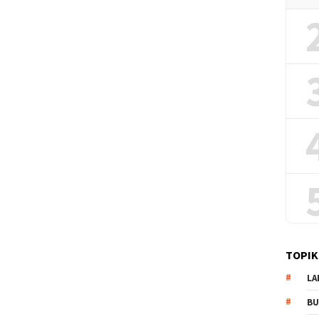
TOPIK
LA
B