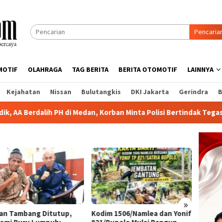
Pencaria
MOTIF
OLAHRAGA
TAG BERITA
BERITA OTOMOTIF
LAINNYA
Kejahatan
Nissan
Bulutangkis
DKI Jakarta
Gerindra
B
 Medan, Korban Minta Polisi Bertindak Tegas
PTPN IV Regi
»
lan Tambang Ditutup,
Kodim 1506/Namlea dan Yonif
Korban