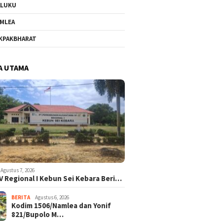
ALUKU
MLEA
KPAKBHARAT
A UTAMA
Agustus 7, 2026
V Regional I Kebun Sei Kebara Beri…
BERITA
Agustus 6, 2026
Kodim 1506/Namlea dan Yonif
821/Bupolo M…