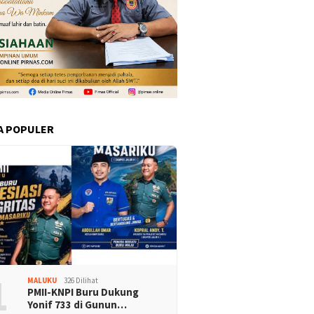
A POPULER
1
MALUKU
326 Dilihat
PMII-KNPI Buru Dukung
Yonif 733 di Gunun…