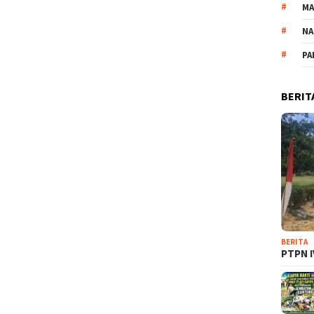
M
NA
PA
BERIT
BERITA
PTPN I