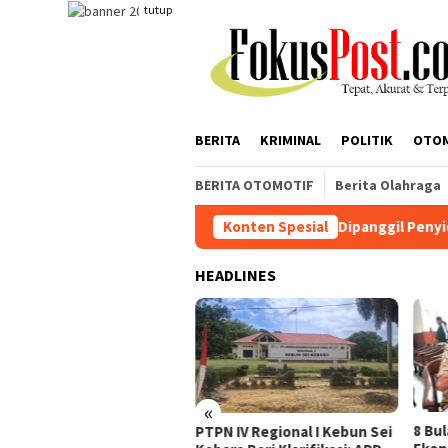
Loncat
tutup
ke
konten
BERITA
KRIMINAL
POLITIK
OTO
BERITA OTOMOTIF
Berita Olahraga
Mangkir Dipanggil Penyidik, AA Berdalih PH di
Konten Spesial
HEADLINES
«
gkir Dipanggil Penyidik,
8 Bu
PTPN IV Regional I Kebun Sei