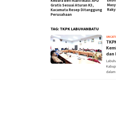
Berdalih PH di Medan,
Ekon
Kebara Beri Klarifikasi: APD
ban Minta Polisi
Masy
Gratis Sesuai Aturan K3,
tindak Tegas
Raky
Kacamata Resep Ditanggung
Perusahaan
TAG:
TKPK LABUHANBATU
UNCAT
TKPK
Kemi
dan 
Labuh
Kabup
dalam