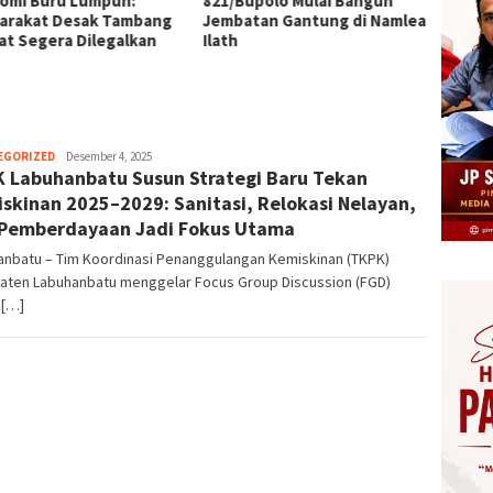
omi Buru Lumpuh:
821/Bupolo Mulai Bangun
AA, Rp
arakat Desak Tambang
Jembatan Gantung di Namlea
dalam 
at Segera Dilegalkan
Ilath
Herman.
EGORIZED
Desember 4, 2025
 Labuhanbatu Susun Strategi Baru Tekan
Damanik
skinan 2025–2029: Sanitasi, Relokasi Nelayan,
Pemberdayaan Jadi Fokus Utama
anbatu – Tim Koordinasi Penanggulangan Kemiskinan (TKPK)
aten Labuhanbatu menggelar Focus Group Discussion (FGD)
 […]