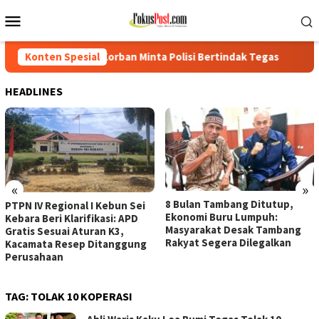
Loncat
Menu
ke
Mobile
konten
orban Minta Polisi Bertindak Tegas
Konten Spesial
PTPN IV Regional I Ke
HEADLINES
«
»
8 Bulan Tambang Ditutup,
PTPN IV Regional I Kebun Sei
Ekonomi Buru Lumpuh:
Kebara Beri Klarifikasi: APD
Masyarakat Desak Tambang
Gratis Sesuai Aturan K3,
Rakyat Segera Dilegalkan
Kacamata Resep Ditanggung
Perusahaan
TAG:
TOLAK 10 KOPERASI