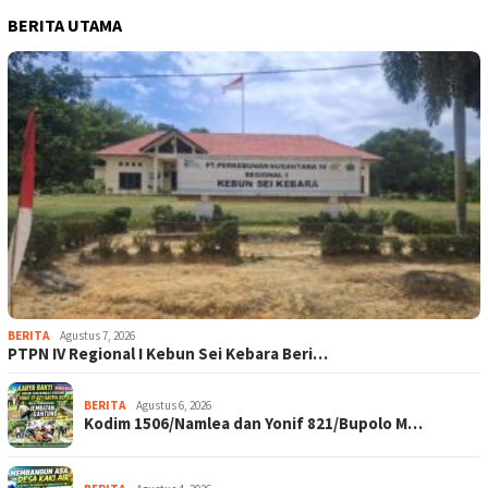
BERITA UTAMA
BERITA
Agustus 7, 2026
PTPN IV Regional I Kebun Sei Kebara Beri…
BERITA
Agustus 6, 2026
Kodim 1506/Namlea dan Yonif 821/Bupolo M…