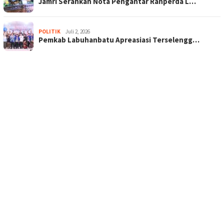
Jamri Serahkan Nota Pengantar Ranperda L…
POLITIK
Juli 2, 2026
Pemkab Labuhanbatu Apreasiasi Terselengg…