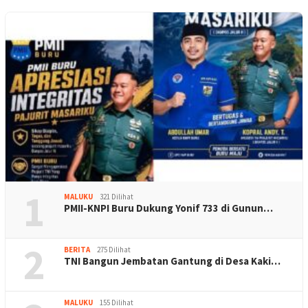
1
MALUKU
321 Dilihat
PMII-KNPI Buru Dukung Yonif 733 di Gunun…
2
BERITA
275 Dilihat
TNI Bangun Jembatan Gantung di Desa Kaki…
MALUKU
155 Dilihat