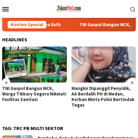
Loncat
Menu
ke
Mobile
konten
a Ilath
Konten Spesial
TNI Gaspol Bangun MCK, Warga Tikbary Segera Nikm
HEADLINES
«
»
TNI Gaspol Bangun MCK,
Mangkir Dipanggil Penyidik,
Warga Tikbary Segera Nikmati
AA Berdalih PH di Medan,
Fasilitas Sanitasi
Korban Minta Polisi Bertindak
Tegas
TAG:
TRC PB MULTI SEKTOR