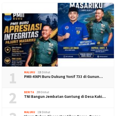
1
MALUKU
328 Dilihat
PMII-KNPI Buru Dukung Yonif 733 di Gunun…
2
BERITA
299 Dilihat
TNI Bangun Jembatan Gantung di Desa Kaki…
MALUKU
158 Dilihat