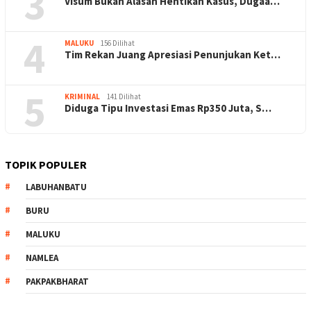
3
Visum Bukan Alasan Hentikan Kasus, Dugaa…
4
MALUKU
156 Dilihat
Tim Rekan Juang Apresiasi Penunjukan Ket…
5
KRIMINAL
141 Dilihat
Diduga Tipu Investasi Emas Rp350 Juta, S…
TOPIK POPULER
LABUHANBATU
BURU
MALUKU
NAMLEA
PAKPAKBHARAT