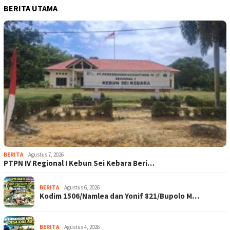
BERITA UTAMA
BERITA
Agustus 7, 2026
PTPN IV Regional I Kebun Sei Kebara Beri…
BERITA
Agustus 6, 2026
Kodim 1506/Namlea dan Yonif 821/Bupolo M…
BERITA
Agustus 4, 2026