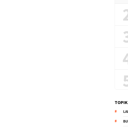
TOPIK
LA
B