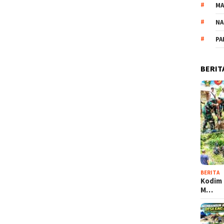
M
NA
PA
BERIT
BERITA
Kodim 
M…