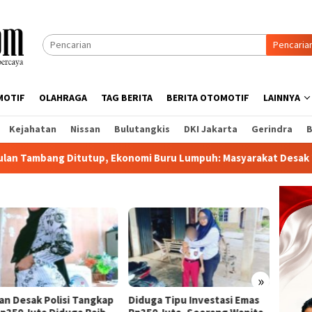
Pencaria
MOTIF
OLAHRAGA
TAG BERITA
BERITA OTOMOTIF
LAINNYA
Kejahatan
Nissan
Bulutangkis
DKI Jakarta
Gerindra
B
, Ekonomi Buru Lumpuh: Masyarakat Desak Tambang Rakyat Sege
»
an Desak Polisi Tangkap
Diduga Tipu Investasi Emas
TNI B