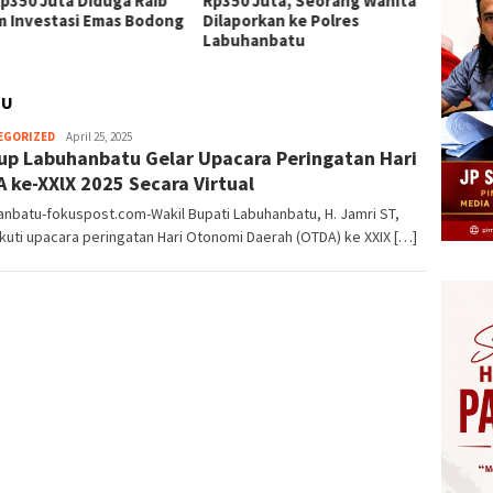
Rp350 Juta Diduga Raib
Rp350 Juta, Seorang Wanita
Gantun
m Investasi Emas Bodong
Dilaporkan ke Polres
Perkua
Labuhanbatu
Warga
TU
Herman.
EGORIZED
April 25, 2025
p Labuhanbatu Gelar Upacara Peringatan Hari
Damanik
 ke-XXlX 2025 Secara Virtual
nbatu-fokuspost.com-Wakil Bupati Labuhanbatu, H. Jamri ST,
uti upacara peringatan Hari Otonomi Daerah (OTDA) ke XXIX […]