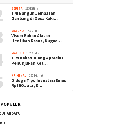
2
BERITA
273 Dilihat
TNI Bangun Jembatan
Gantung di Desa Kaki…
3
MALUKU
155 Dilihat
Visum Bukan Alasan
Hentikan Kasus, Dugaa…
4
MALUKU
152 Dilihat
Tim Rekan Juang Apresiasi
Penunjukan Ket…
5
KRIMINAL
130 Dilihat
Diduga Tipu Investasi Emas
Rp350 Juta, S…
 POPULER
BUHANBATU
URU