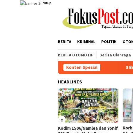
Loncat
tutup
ke
konten
BERITA
KRIMINAL
POLITIK
OTO
BERITA OTOMOTIF
Berita Olahraga
Konten Spesial
8 Bulan Tambang Ditutup
HEADLINES
«
ulan Tambang Ditutup,
Korb
Kodim 1506/Namlea dan Yonif