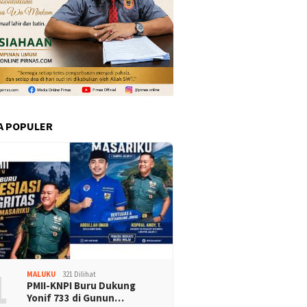
A POPULER
1
MALUKU
321 Dilihat
PMII-KNPI Buru Dukung
Yonif 733 di Gunun…