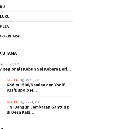
URU
ALUKU
MLEA
KPAKBHARAT
A UTAMA
Agustus 7, 2026
V Regional I Kebun Sei Kebara Beri…
BERITA
Agustus 6, 2026
Kodim 1506/Namlea dan Yonif
821/Bupolo M…
BERITA
Agustus 4, 2026
TNI Bangun Jembatan Gantung
di Desa Kaki…