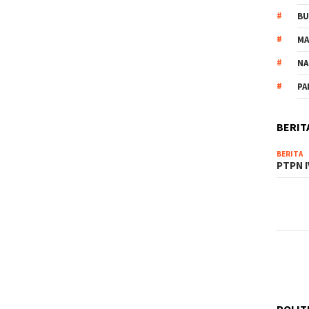
B
M
NA
PA
BERIT
BERITA
PTPN I