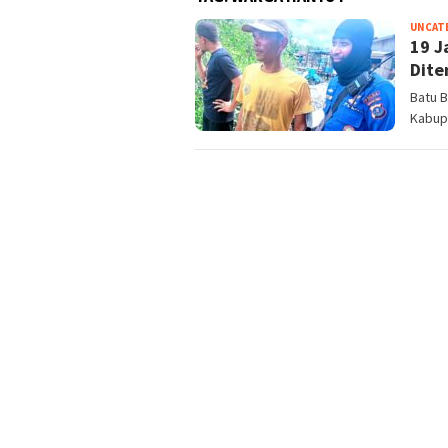
UNCAT
19 J
Dite
Batu B
Kabupa