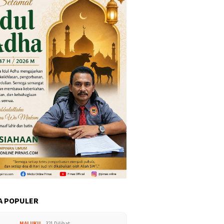
A POPULER
MALUKU
321 Dilihat