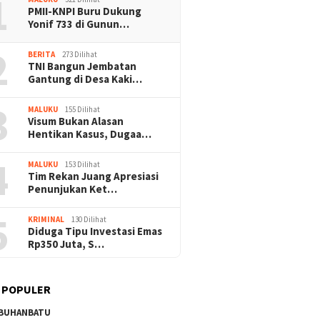
1
PMII-KNPI Buru Dukung
Yonif 733 di Gunun…
2
BERITA
273 Dilihat
TNI Bangun Jembatan
Gantung di Desa Kaki…
3
MALUKU
155 Dilihat
Visum Bukan Alasan
Hentikan Kasus, Dugaa…
4
MALUKU
153 Dilihat
Tim Rekan Juang Apresiasi
Penunjukan Ket…
5
KRIMINAL
130 Dilihat
Diduga Tipu Investasi Emas
Rp350 Juta, S…
 POPULER
BUHANBATU