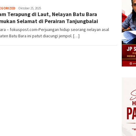
Herman.
EGORIZED
Oktober 25, 2025
am Terapung di Laut, Nelayan Batu Bara
Damanik
mukan Selamat di Perairan Tanjungbalai
ara – fokuspost.com-Perjuangan hidup seorang nelayan asal
ten Batu Bara ini patut diacungi jempol. […]