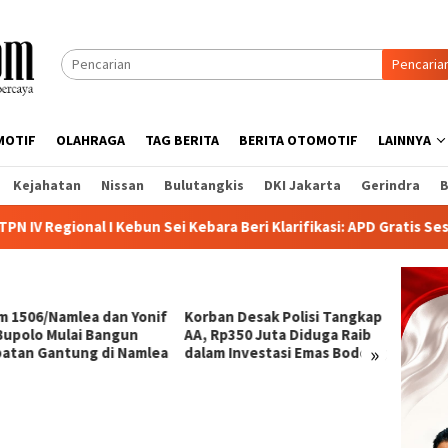
Pencaria
MOTIF
OLAHRAGA
TAG BERITA
BERITA OTOMOTIF
LAINNYA
Kejahatan
Nissan
Bulutangkis
DKI Jakarta
Gerindra
B
al I Kebun Sei Kebara Beri Klarifikasi: APD Gratis Sesuai Atura
m 1506/Namlea dan Yonif
Korban Desak Polisi Tangkap
Diduga
Bupolo Mulai Bangun
AA, Rp350 Juta Diduga Raib
Rp350 
»
atan Gantung di Namlea
dalam Investasi Emas Bodong
Dilapo
Labuh