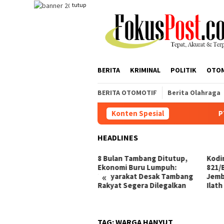
Loncat
tutup
ke
konten
BERITA
KRIMINAL
POLITIK
OTO
BERITA OTOMOTIF
Berita Olahraga
Konten Spesial
PTPN IV Region
HEADLINES
N IV Regional I Kebun Sei
8 Bulan Tambang Ditutup,
Kodi
ara Beri Klarifikasi: APD
Ekonomi Buru Lumpuh:
821/
«
tis Sesuai Aturan K3,
Masyarakat Desak Tambang
Jemb
camata Resep Ditanggung
Rakyat Segera Dilegalkan
Ilath
rusahaan
TAG:
WARGA HANYUT