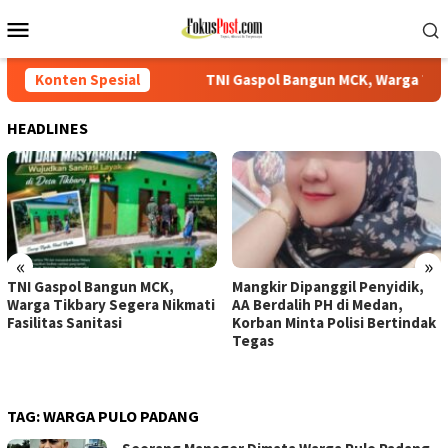
Loncat
Menu
ke
Mobile
konten
Konten Spesial
TNI Gaspol Bangun MCK, Warga Tikbary Segera Nikmati Fas
HEADLINES
«
»
TNI Gaspol Bangun MCK,
Mangkir Dipanggil Penyidik,
Warga Tikbary Segera Nikmati
AA Berdalih PH di Medan,
Fasilitas Sanitasi
Korban Minta Polisi Bertindak
Tegas
TAG:
WARGA PULO PADANG