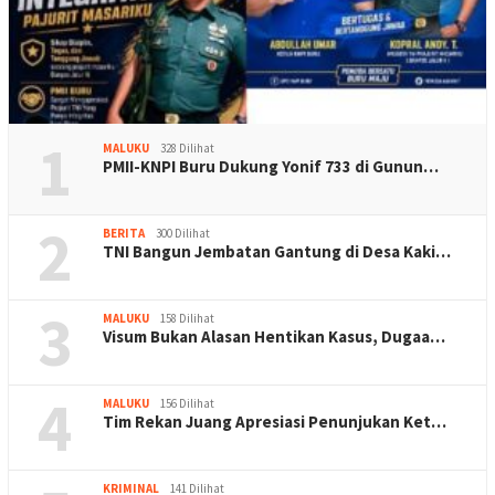
1
MALUKU
328 Dilihat
PMII-KNPI Buru Dukung Yonif 733 di Gunun…
2
BERITA
300 Dilihat
TNI Bangun Jembatan Gantung di Desa Kaki…
3
MALUKU
158 Dilihat
Visum Bukan Alasan Hentikan Kasus, Dugaa…
4
MALUKU
156 Dilihat
Tim Rekan Juang Apresiasi Penunjukan Ket…
KRIMINAL
141 Dilihat