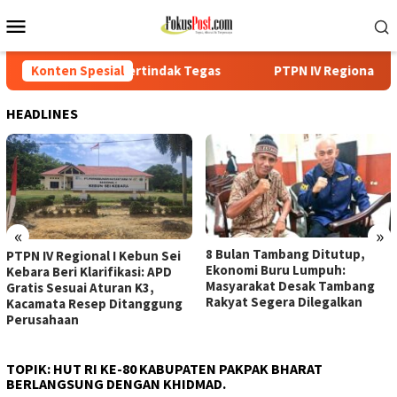
Loncat
Menu
ke
Mobile
konten
rtindak Tegas
Konten Spesial
PTPN IV Regional I Kebun Sei Kebara Beri K
HEADLINES
«
»
8 Bulan Tambang Ditutup,
PTPN IV Regional I Kebun Sei
Ekonomi Buru Lumpuh:
Kebara Beri Klarifikasi: APD
Masyarakat Desak Tambang
Gratis Sesuai Aturan K3,
Rakyat Segera Dilegalkan
Kacamata Resep Ditanggung
Perusahaan
TOPIK:
HUT RI KE-80 KABUPATEN PAKPAK BHARAT
BERLANGSUNG DENGAN KHIDMAD.