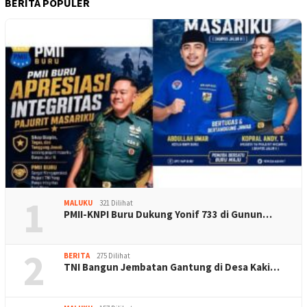
BERITA POPULER
1
MALUKU
321 Dilihat
PMII-KNPI Buru Dukung Yonif 733 di Gunun…
2
BERITA
275 Dilihat
TNI Bangun Jembatan Gantung di Desa Kaki…