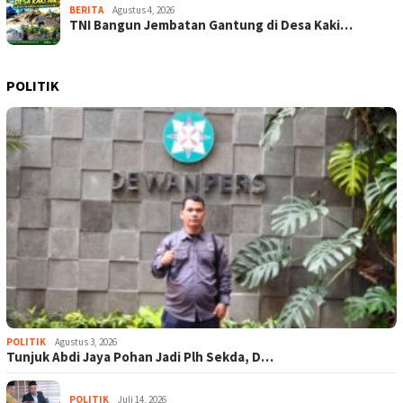
BERITA
Agustus 4, 2026
TNI Bangun Jembatan Gantung di Desa Kaki…
POLITIK
POLITIK
Agustus 3, 2026
Tunjuk Abdi Jaya Pohan Jadi Plh Sekda, D…
POLITIK
Juli 14, 2026