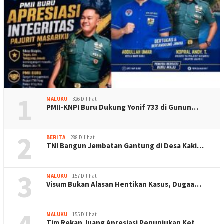
1
MALUKU
326 Dilihat
PMII-KNPI Buru Dukung Yonif 733 di Gunun…
2
BERITA
288 Dilihat
TNI Bangun Jembatan Gantung di Desa Kaki…
3
MALUKU
157 Dilihat
Visum Bukan Alasan Hentikan Kasus, Dugaa…
MALUKU
155 Dilihat
Tim Rekan Juang Apresiasi Penunjukan Ket…