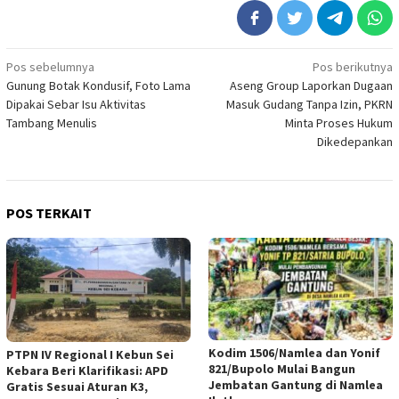
Navigasi
Pos sebelumnya
Pos berikutnya
Gunung Botak Kondusif, Foto Lama
Aseng Group Laporkan Dugaan
pos
Dipakai Sebar Isu Aktivitas
Masuk Gudang Tanpa Izin, PKRN
Tambang Menulis
Minta Proses Hukum
Dikedepankan
POS TERKAIT
Kodim 1506/Namlea dan Yonif
PTPN IV Regional I Kebun Sei
821/Bupolo Mulai Bangun
Kebara Beri Klarifikasi: APD
Jembatan Gantung di Namlea
Gratis Sesuai Aturan K3,