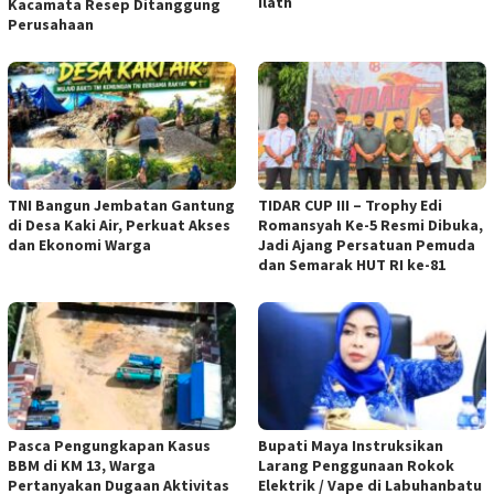
Ilath
Kacamata Resep Ditanggung
Perusahaan
TNI Bangun Jembatan Gantung
TIDAR CUP III – Trophy Edi
di Desa Kaki Air, Perkuat Akses
Romansyah Ke-5 Resmi Dibuka,
dan Ekonomi Warga
Jadi Ajang Persatuan Pemuda
dan Semarak HUT RI ke-81
Pasca Pengungkapan Kasus
Bupati Maya Instruksikan
BBM di KM 13, Warga
Larang Penggunaan Rokok
Pertanyakan Dugaan Aktivitas
Elektrik / Vape di Labuhanbatu