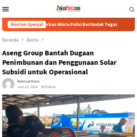
Loncat
Menu
ke
Mobile
konten
inta Polisi Bertindak Tegas
Konten Spesial
PTPN IV Regional I Kebun Sei
Beranda
Berita
Aseng Group Bantah Dugaan
Penimbunan dan Penggunaan Solar
Subsidi untuk Operasional
Rahmat Putra
Juni 23, 2026
90 Dilihat