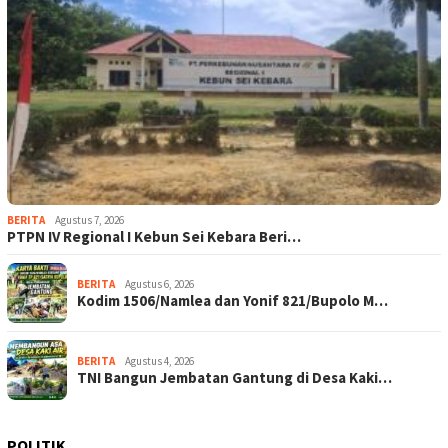
BERITA
Agustus 7, 2026
PTPN IV Regional I Kebun Sei Kebara Beri…
BERITA
Agustus 6, 2026
Kodim 1506/Namlea dan Yonif 821/Bupolo M…
BERITA
Agustus 4, 2026
TNI Bangun Jembatan Gantung di Desa Kaki…
POLITIK