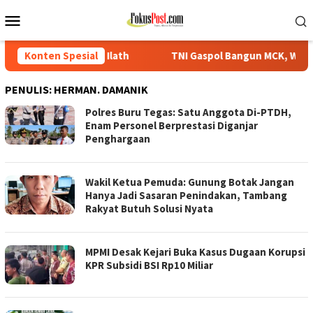
Loncat
Menu
ke
Mobile
konten
Ilath
Konten Spesial
TNI Gaspol Bangun MCK, Warga Tikbary Segera Nikmat
PENULIS:
HERMAN. DAMANIK
Polres Buru Tegas: Satu Anggota Di-PTDH,
Enam Personel Berprestasi Diganjar
Penghargaan
Wakil Ketua Pemuda: Gunung Botak Jangan
Hanya Jadi Sasaran Penindakan, Tambang
Rakyat Butuh Solusi Nyata
MPMI Desak Kejari Buka Kasus Dugaan Korupsi
KPR Subsidi BSI Rp10 Miliar