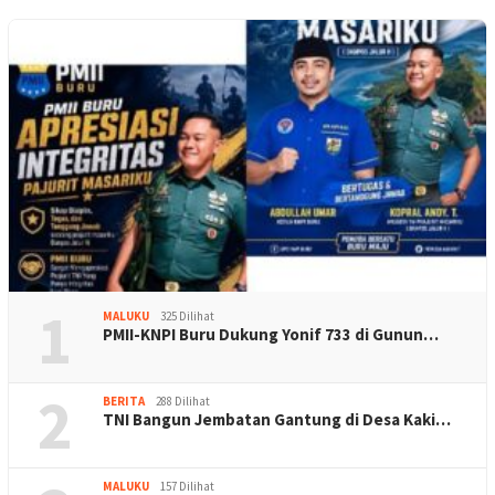
1
MALUKU
325 Dilihat
PMII-KNPI Buru Dukung Yonif 733 di Gunun…
2
BERITA
288 Dilihat
TNI Bangun Jembatan Gantung di Desa Kaki…
MALUKU
157 Dilihat