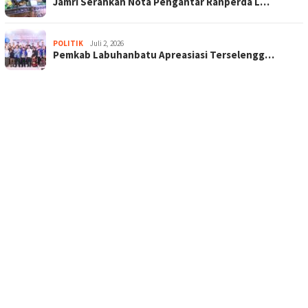
Jamri Serahkan Nota Pengantar Ranperda L…
POLITIK
Juli 2, 2026
Pemkab Labuhanbatu Apreasiasi Terselengg…