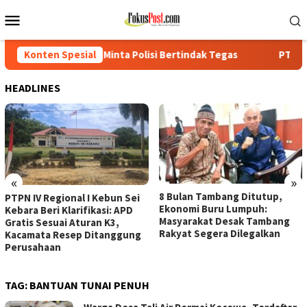
Loncat
Menu
ke
Mobile
konten
inta Polisi Bertindak Tegas
Konten Spesial
PTPN IV Regional I Kebun Sei
HEADLINES
«
»
8 Bulan Tambang Ditutup,
PTPN IV Regional I Kebun Sei
Ekonomi Buru Lumpuh:
Kebara Beri Klarifikasi: APD
Masyarakat Desak Tambang
Gratis Sesuai Aturan K3,
Rakyat Segera Dilegalkan
Kacamata Resep Ditanggung
Perusahaan
TAG:
BANTUAN TUNAI PENUH