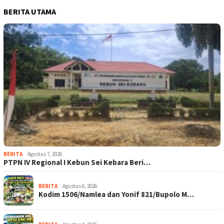
BERITA UTAMA
BERITA
Agustus 7, 2026
PTPN IV Regional I Kebun Sei Kebara Beri…
BERITA
Agustus 6, 2026
Kodim 1506/Namlea dan Yonif 821/Bupolo M…