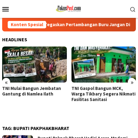
Loncat
Menu
ke
Mobile
konten
 Tegaskan Pertambangan Buru Jangan Dianaktirikan
Konten Spesial
TNI 
HEADLINES
«
»
TNI Mulai Bangun Jembatan
TNI Gaspol Bangun MCK,
Gantung di Namlea Ilath
Warga Tikbary Segera Nikmati
Fasilitas Sanitasi
TAG:
BUPATI PAKPHAKBHARAT