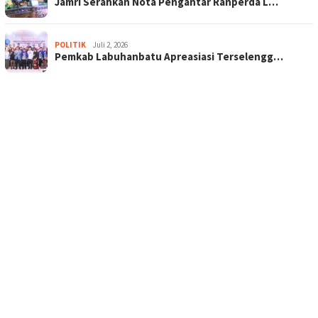
Jamri Serahkan Nota Pengantar Ranperda L…
POLITIK
Juli 2, 2026
Pemkab Labuhanbatu Apreasiasi Terselengg…