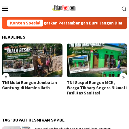
Loncat
Menu
ke
Mobile
konten
Tegaskan Pertambangan Buru Jangan Dianaktirikan
Konten Spesial
TNI M
HEADLINES
«
»
TNI Mulai Bangun Jembatan
TNI Gaspol Bangun MCK,
Gantung di Namlea Ilath
Warga Tikbary Segera Nikmati
Fasilitas Sanitasi
TAG:
BUPATI RESMIKAN SPPBE