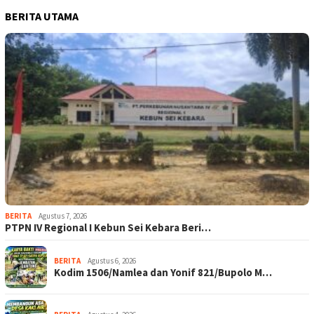
BERITA UTAMA
BERITA
Agustus 7, 2026
PTPN IV Regional I Kebun Sei Kebara Beri…
BERITA
Agustus 6, 2026
Kodim 1506/Namlea dan Yonif 821/Bupolo M…