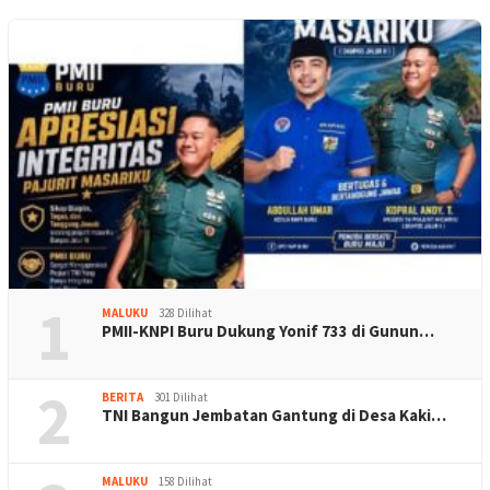
1
MALUKU
328 Dilihat
PMII-KNPI Buru Dukung Yonif 733 di Gunun…
2
BERITA
301 Dilihat
TNI Bangun Jembatan Gantung di Desa Kaki…
MALUKU
158 Dilihat