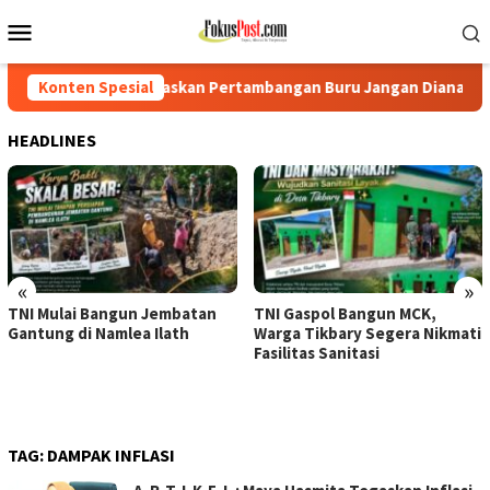
Loncat
Menu
ke
Mobile
konten
egaskan Pertambangan Buru Jangan Dianaktirikan
Konten Spesial
TNI Mu
HEADLINES
«
»
TNI Mulai Bangun Jembatan
TNI Gaspol Bangun MCK,
Gantung di Namlea Ilath
Warga Tikbary Segera Nikmati
Fasilitas Sanitasi
TAG:
DAMPAK INFLASI