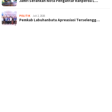
Jamri Serahkan Nota Pengantar Ranperda L…
POLITIK
Juli 2, 2026
Pemkab Labuhanbatu Apreasiasi Terselengg…