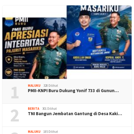
1
MALUKU
328 Dilihat
PMII-KNPI Buru Dukung Yonif 733 di Gunun…
2
BERITA
301 Dilihat
TNI Bangun Jembatan Gantung di Desa Kaki…
MALUKU
185 Dilihat