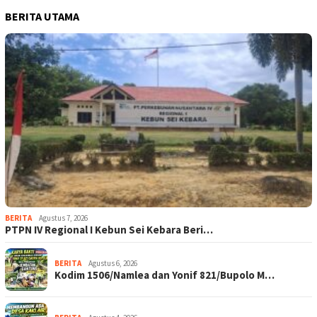
BERITA UTAMA
BERITA
Agustus 7, 2026
PTPN IV Regional I Kebun Sei Kebara Beri…
BERITA
Agustus 6, 2026
Kodim 1506/Namlea dan Yonif 821/Bupolo M…