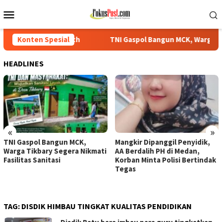
Loncat
Menu
ke
Mobile
konten
ath
Konten Spesial
TNI Gaspol Bangun MCK, Warga Tikbary Segera Nikmati
HEADLINES
«
»
TNI Gaspol Bangun MCK,
Mangkir Dipanggil Penyidik,
Warga Tikbary Segera Nikmati
AA Berdalih PH di Medan,
Fasilitas Sanitasi
Korban Minta Polisi Bertindak
Tegas
TAG:
DISDIK HIMBAU TINGKAT KUALITAS PENDIDIKAN