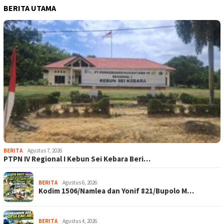
BERITA UTAMA
BERITA
Agustus 7, 2026
PTPN IV Regional I Kebun Sei Kebara Beri…
BERITA
Agustus 6, 2026
Kodim 1506/Namlea dan Yonif 821/Bupolo M…
BERITA
Agustus 4, 2026