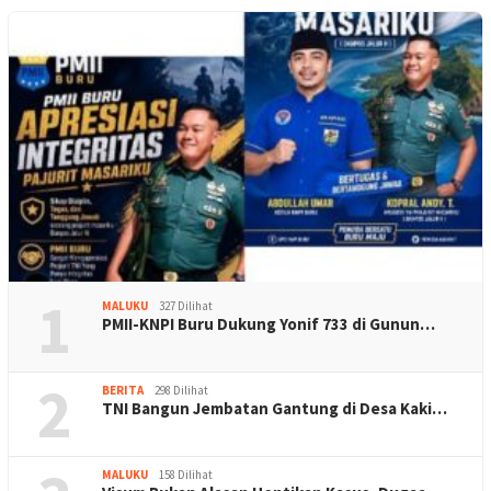
1
MALUKU
327 Dilihat
PMII-KNPI Buru Dukung Yonif 733 di Gunun…
2
BERITA
298 Dilihat
TNI Bangun Jembatan Gantung di Desa Kaki…
MALUKU
158 Dilihat