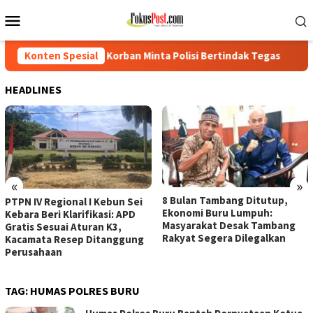
Loncat
Menu
ke
Mobile
konten
Korban Minta Polisi Bertindak Tegas
Konten Spesial
PTPN IV Regional I K
HEADLINES
«
»
8 Bulan Tambang Ditutup,
PTPN IV Regional I Kebun Sei
Ekonomi Buru Lumpuh:
Kebara Beri Klarifikasi: APD
Masyarakat Desak Tambang
Gratis Sesuai Aturan K3,
Rakyat Segera Dilegalkan
Kacamata Resep Ditanggung
Perusahaan
TAG:
HUMAS POLRES BURU