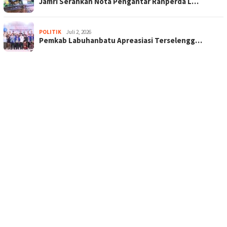
Jamri Serahkan Nota Pengantar Ranperda L…
POLITIK
Juli 2, 2026
Pemkab Labuhanbatu Apreasiasi Terselengg…