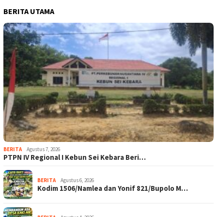
BERITA UTAMA
BERITA
Agustus 7, 2026
PTPN IV Regional I Kebun Sei Kebara Beri…
BERITA
Agustus 6, 2026
Kodim 1506/Namlea dan Yonif 821/Bupolo M…