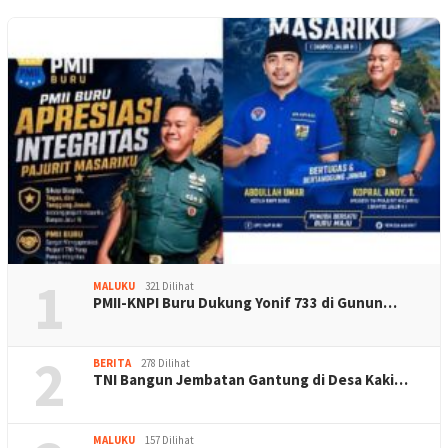
1
MALUKU
321 Dilihat
PMII-KNPI Buru Dukung Yonif 733 di Gunun…
2
BERITA
278 Dilihat
TNI Bangun Jembatan Gantung di Desa Kaki…
MALUKU
157 Dilihat