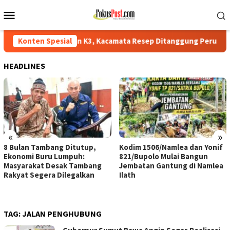
Loncat
Menu
ke
Mobile
konten
Aturan K3, Kacamata Resep Ditanggung Perusahaan
Konten Spesial
8 Bulan
HEADLINES
«
»
8 Bulan Tambang Ditutup,
Kodim 1506/Namlea dan Yonif
Ekonomi Buru Lumpuh:
821/Bupolo Mulai Bangun
Masyarakat Desak Tambang
Jembatan Gantung di Namlea
Rakyat Segera Dilegalkan
Ilath
TAG:
JALAN PENGHUBUNG