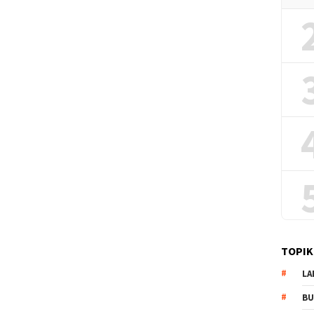
TOPIK
LA
B