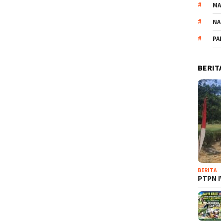
M
NA
PA
BERIT
BERITA
PTPN I