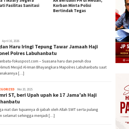
a Tikbary Segera
AA Berdalih PH di Medan,
Kebara
ti Fasilitas Sanitasi
Korban Minta Polisi
Gratis
Bertindak Tegas
Kacam
Perus
Herman.
April 16, 2026
dan Haru Iringi Tepung Tawar Jamaah Haji
Damanik
onel Polres Labuhanbatu
anbatu-fokuspost.com – Suasana haru dan penuh doa
limuti Mesjid Al-Iman Bhayangkara Mapolres Labuhanbatu saat
sanakannya […]
Herman.
EGORIZED
Mei 20, 2025
mri ST, beri Upah upah ke 17 Jama’ah Haji
Damanik
uhanbatu
 niat dan tujuannya di ijabah oleh Allah SWT serta pulang
n selamat sehingga menjadi […]