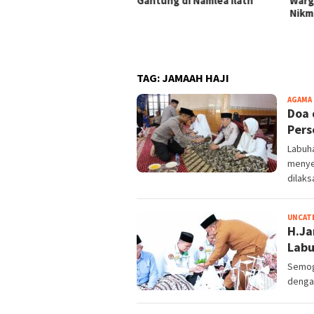
muda Adat Tegaskan
Gantung di Namlea Ilath
Warg
rtambangan Buru Jangan
Nikma
naktirikan
TAG:
JAMAAH HAJI
AGAMA
Doa 
Pers
Labuh
menye
dilak
UNCAT
H.Ja
Lab
Semoga
denga