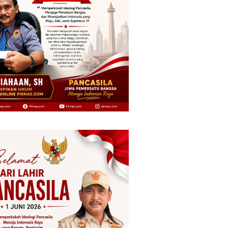
Pemuda Adat Tegaskan
Gantung
 Beri Klarifikasi: APD
Pertambangan Buru Jangan
 Sesuai Aturan K3,
Dianaktirikan
ata Resep Ditanggung
ahaan