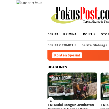
Loncat
tutup
ke
konten
BERITA
KRIMINAL
POLITIK
OTO
BERITA OTOMOTIF
Berita Olahraga
Konten Spesial
Dukung Blok Masela
HEADLINES
«
ung Blok Masela, Wakil
TNI Mulai Bangun Jembatan
TNI 