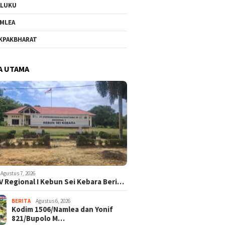
ALUKU
MLEA
KPAKBHARAT
A UTAMA
Agustus 7, 2026
V Regional I Kebun Sei Kebara Beri…
BERITA
Agustus 6, 2026
Kodim 1506/Namlea dan Yonif
821/Bupolo M…