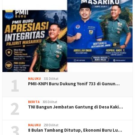
1
MALUKU
331 Dilihat
PMII-KNPI Buru Dukung Yonif 733 di Gunun…
2
BERITA
305 Dilihat
TNI Bangun Jembatan Gantung di Desa Kaki…
3
MALUKU
259 Dilihat
8 Bulan Tambang Ditutup, Ekonomi Buru Lu…