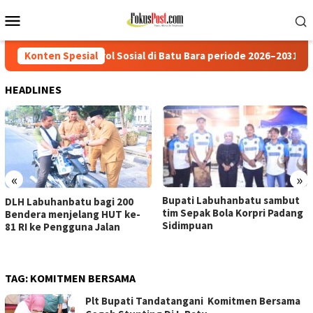
Loncat
Menu
ke
Mobile
konten
trol Sosial di Batu Bara periode 2026–2031.
Konten Spesial
DLH Labuhan
HEADLINES
«
»
Bupati Labuhanbatu sambut
DLH Labuhanbatu bagi 200
tim Sepak Bola Korpri Padang
Bendera menjelang HUT ke-
Sidimpuan
81 RI ke Pengguna Jalan
TAG:
KOMITMEN BERSAMA
Plt Bupati Tandatangani Komitmen Bersama