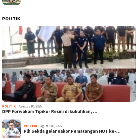
POLITIK
POLITIK
Agustus 10, 2026
DPP Forwakum Tipikor Resmi di kukuhkan, …
POLITIK
Agustus 6, 2026
Plh Sekda gelar Rakor Pematangan HUT ke-…