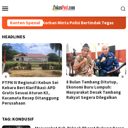
Loncat
Menu
ke
Mobile
konten
Korban Minta Polisi Bertindak Tegas
Konten Spesial
PTPN IV Regional I K
HEADLINES
«
»
8 Bulan Tambang Ditutup,
PTPN IV Regional I Kebun Sei
Ekonomi Buru Lumpuh:
Kebara Beri Klarifikasi: APD
Masyarakat Desak Tambang
Gratis Sesuai Aturan K3,
Rakyat Segera Dilegalkan
Kacamata Resep Ditanggung
Perusahaan
TAG:
KONDUSIF