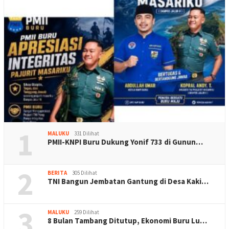
1
MALUKU
331 Dilihat
PMII-KNPI Buru Dukung Yonif 733 di Gunun…
2
BERITA
305 Dilihat
TNI Bangun Jembatan Gantung di Desa Kaki…
3
MALUKU
259 Dilihat
8 Bulan Tambang Ditutup, Ekonomi Buru Lu…