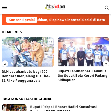
Loncat
Menu
ke
Mobile
konten
ukuhkan, Siap Kawal Kontrol Sosial di Batu Bara periode 2026–20
Konten Spesial
HEADLINES
«
»
Bupati Labuhanbatu sambut
DLH Labuhanbatu bagi 200
tim Sepak Bola Korpri Padang
Bendera menjelang HUT ke-
Sidimpuan
81 RI ke Pengguna Jalan
TAG:
KONSULTASI REGIONAL
Bupati Pakpak Bharat Hadiri Konsultasi