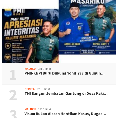
1
MALUKU
321 Dilihat
PMII-KNPI Buru Dukung Yonif 733 di Gunun…
2
BERITA
273 Dilihat
TNI Bangun Jembatan Gantung di Desa Kaki…
3
MALUKU
155 Dilihat
Visum Bukan Alasan Hentikan Kasus, Dugaa…