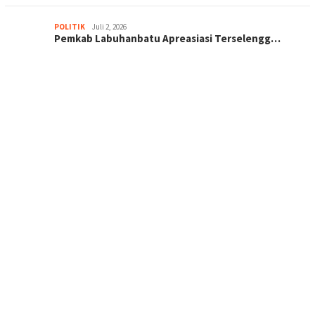
POLITIK
Juli 2, 2026
Pemkab Labuhanbatu Apreasiasi Terselengg…