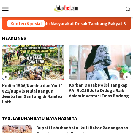
Loncat
Menu
ke
Mobile
konten
uh: Masyarakat Desak Tambang Rakyat Segera Dilegalkan
Konten Spesial
HEADLINES
«
»
Korban Desak Polisi Tangkap
Kodim 1506/Namlea dan Yonif
AA, Rp350 Juta Diduga Raib
821/Bupolo Mulai Bangun
dalam Investasi Emas Bodong
Jembatan Gantung di Namlea
Ilath
TAG:
LABUHANBATU MAYA HASMITA
Bupati Labuhanbatu ikuti Rakor Penanganan