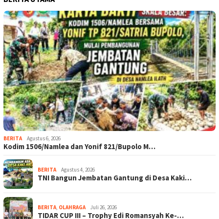
BERITA
Agustus 6, 2026
Kodim 1506/Namlea dan Yonif 821/Bupolo M…
BERITA
Agustus 4, 2026
TNI Bangun Jembatan Gantung di Desa Kaki…
BERITA
,
OLAHRAGA
Juli 26, 2026
TIDAR CUP III – Trophy Edi Romansyah Ke-…