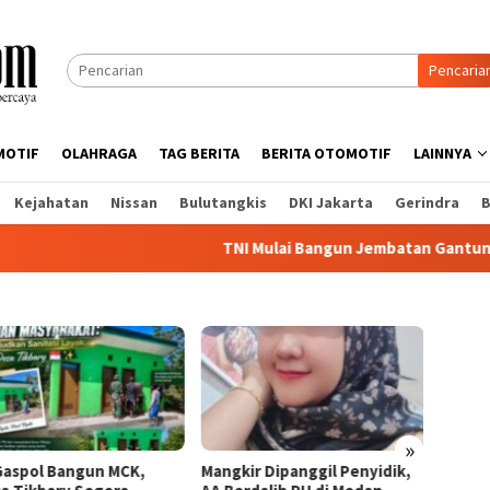
Pencaria
MOTIF
OLAHRAGA
TAG BERITA
BERITA OTOMOTIF
LAINNYA
Kejahatan
Nissan
Bulutangkis
DKI Jakarta
Gerindra
B
TNI Mulai Bangun Jembatan Gantung di Naml
»
MCK,
Mangkir Dipanggil Penyidik,
PTPN IV Regional I Ke