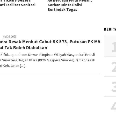
ra
AA Berdalih PH di Medan,
Kebara Beri Klarifikas
nitasi
Korban Minta Polisi
Gratis Sesuai Aturan 
Bertindak Tegas
Kacamata Resep Dit
Perusahaan
BERIT
Herman.
Mei 16, 2026
era Desak Menhut Cabut SK 573, Putusan PK MA
Damanik
lai Tak Boleh Diabaikan
N-fokuspost.com-Dewan Pimpinan Wilayah Masyarakat Peduli
ia Sumatera Bagian Utara (DPW Maspera Sumbagut) mendesak
ri Kehutanan […]