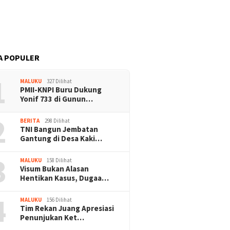
i: APD
Ekonomi Buru Lumpuh:
Gantung di Namlea Ilat
K3,
Masyarakat Desak Tambang
anggung
Rakyat Segera Dilegalkan
A POPULER
1
MALUKU
327 Dilihat
PMII-KNPI Buru Dukung
Yonif 733 di Gunun…
2
BERITA
298 Dilihat
TNI Bangun Jembatan
Gantung di Desa Kaki…
3
MALUKU
158 Dilihat
Visum Bukan Alasan
Hentikan Kasus, Dugaa…
4
MALUKU
156 Dilihat
Tim Rekan Juang Apresiasi
Penunjukan Ket…