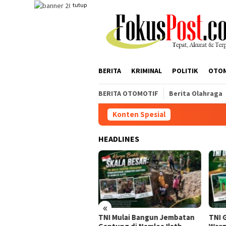
Loncat
tutup
ke
konten
BERITA
KRIMINAL
POLITIK
OTO
BERITA OTOMOTIF
Berita Olahraga
Konten Spesial
HEADLINES
«
Ditutup,
TNI Mulai Bangun Jembatan
TNI Gaspol Bangun 