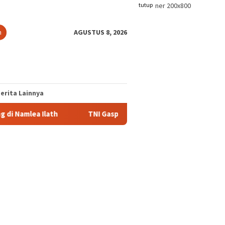
tutup
n
AGUSTUS 8, 2026
erita Lainnya
ea Ilath
TNI Gaspol Bangun MCK, Warga Tikbary Segera Ni
bun Sei
8 Bulan Tambang Ditutup,
TNI Mulai Bangun Jem