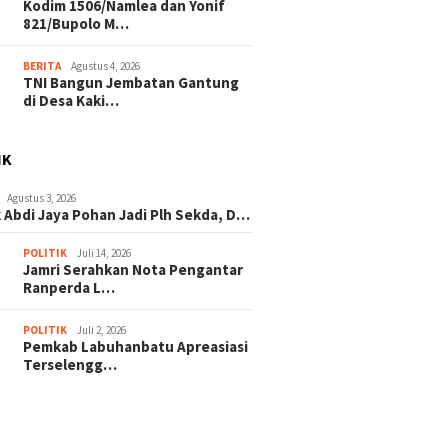
Kodim 1506/Namlea dan Yonif
821/Bupolo M…
BERITA
Agustus 4, 2026
TNI Bangun Jembatan Gantung
di Desa Kaki…
IK
Agustus 3, 2026
 Abdi Jaya Pohan Jadi Plh Sekda, D…
POLITIK
Juli 14, 2026
Jamri Serahkan Nota Pengantar
Ranperda L…
POLITIK
Juli 2, 2026
Pemkab Labuhanbatu Apreasiasi
Terselengg…