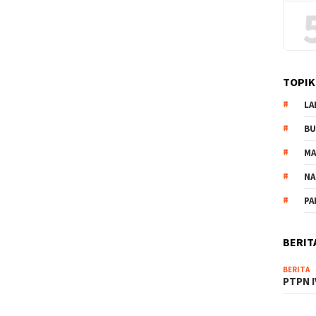
TOPIK
LA
B
M
NA
PA
BERIT
BERITA
PTPN I