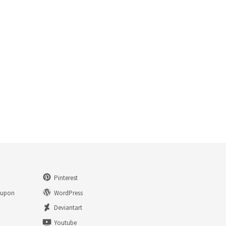
Pinterest
eupon
WordPress
n
Deviantart
Youtube