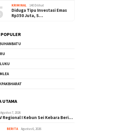
5
KRIMINAL
140 Dilihat
Diduga Tipu Investasi Emas
Rp350 Juta, S…
 POPULER
BUHANBATU
URU
ALUKU
MLEA
KPAKBHARAT
A UTAMA
Agustus 7, 2026
V Regional I Kebun Sei Kebara Beri…
BERITA
Agustus 6, 2026