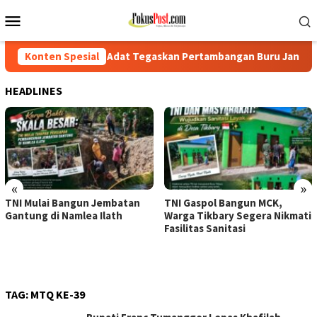
Loncat
Menu
ke
Mobile
konten
kil Pemuda Adat Tegaskan Pertambangan Buru Jangan Dianaktiri
Konten Spesial
HEADLINES
«
»
TNI Mulai Bangun Jembatan
TNI Gaspol Bangun MCK,
Gantung di Namlea Ilath
Warga Tikbary Segera Nikmati
Fasilitas Sanitasi
TAG:
MTQ KE-39