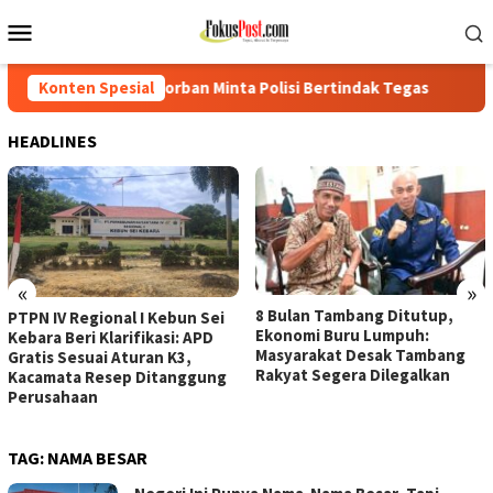
Loncat
Menu
ke
Mobile
konten
orban Minta Polisi Bertindak Tegas
Konten Spesial
PTPN IV Regional I Ke
HEADLINES
«
»
8 Bulan Tambang Ditutup,
PTPN IV Regional I Kebun Sei
Ekonomi Buru Lumpuh:
Kebara Beri Klarifikasi: APD
Masyarakat Desak Tambang
Gratis Sesuai Aturan K3,
Rakyat Segera Dilegalkan
Kacamata Resep Ditanggung
Perusahaan
TAG:
NAMA BESAR