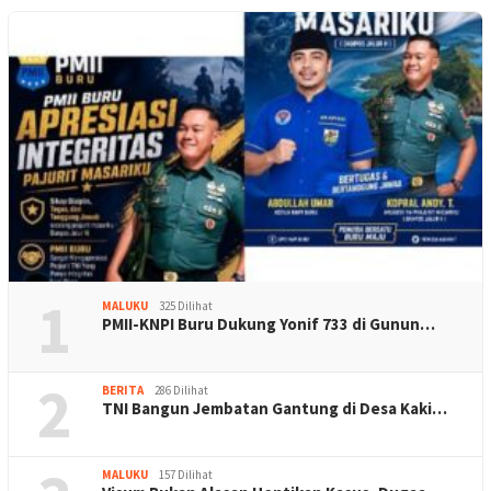
1
MALUKU
325 Dilihat
PMII-KNPI Buru Dukung Yonif 733 di Gunun…
2
BERITA
286 Dilihat
TNI Bangun Jembatan Gantung di Desa Kaki…
MALUKU
157 Dilihat