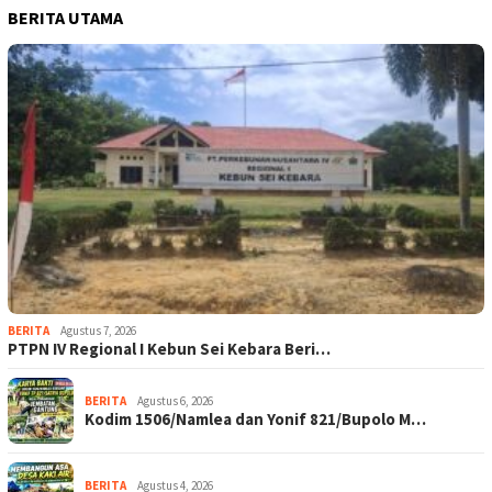
BERITA UTAMA
BERITA
Agustus 7, 2026
PTPN IV Regional I Kebun Sei Kebara Beri…
BERITA
Agustus 6, 2026
Kodim 1506/Namlea dan Yonif 821/Bupolo M…
BERITA
Agustus 4, 2026