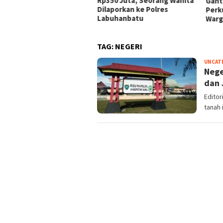
 Rp350 Juta Diduga Raib
Rp350 Juta, Seorang Wanita
Gantu
am Investasi Emas Bodong
Dilaporkan ke Polres
Perk
Labuhanbatu
Warg
TAG:
NEGERI
UNCAT
Nege
dan 
Editor
tanah 