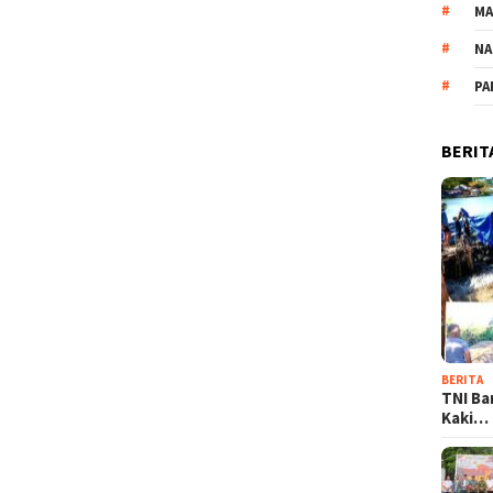
M
NA
PA
BERIT
BERITA
TNI Ba
Kaki…