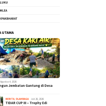
ALUKU
MLEA
KPAKBHARAT
A UTAMA
Agustus 4, 2026
ngun Jembatan Gantung di Desa
BERITA
,
OLAHRAGA
Juli 26, 2026
TIDAR CUP III – Trophy Edi