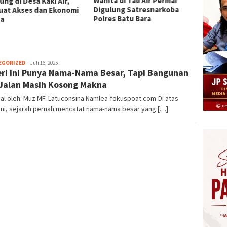
Wanita di Tali Air Permai
ng di Desa Kaki Air,
Plh Se
Digulung Satresnarkoba
uat Akses dan Ekonomi
Labuha
Polres Batu Bara
a
Bupat
Herman.
EGORIZED
Juli 16, 2025
ri Ini Punya Nama-Nama Besar, Tapi Bangunan
Damanik
Jalan Masih Kosong Makna
ial oleh: Muz MF. Latuconsina Namlea-fokuspoat.com-Di atas
ini, sejarah pernah mencatat nama-nama besar yang […]