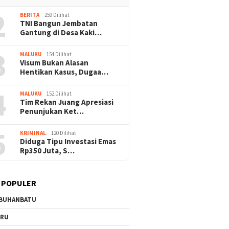
2
BERITA
259 Dilihat
TNI Bangun Jembatan
Gantung di Desa Kaki…
3
MALUKU
154 Dilihat
Visum Bukan Alasan
Hentikan Kasus, Dugaa…
4
MALUKU
152 Dilihat
Tim Rekan Juang Apresiasi
Penunjukan Ket…
5
KRIMINAL
120 Dilihat
Diduga Tipu Investasi Emas
Rp350 Juta, S…
 POPULER
BUHANBATU
URU