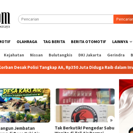
Pencaria
MOTIF
OLAHRAGA
TAG BERITA
BERITA OTOMOTIF
LAINNYA
Kejahatan
Nissan
Bulutangkis
DKI Jakarta
Gerindra
B
angkap AA, Rp350 Juta Diduga Raib dalam Investasi Emas Bodong
»
Tak Berkutik! Pengedar Sabu
Bangun Jembatan
Tunjuk