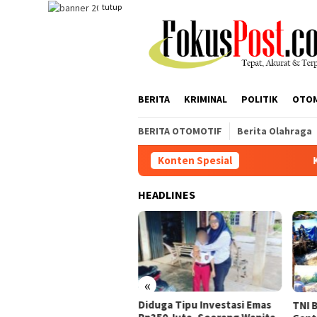
Loncat
tutup
ke
konten
BERITA
KRIMINAL
POLITIK
OTO
BERITA OTOMOTIF
Berita Olahraga
Konten Spesial
Korban Desak Polisi T
HEADLINES
«
ban Desak Polisi Tangkap
Diduga Tipu Investasi Emas
TNI 