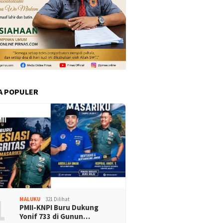
A POPULER
1
MALUKU
321 Dilihat
PMII-KNPI Buru Dukung
Yonif 733 di Gunun…