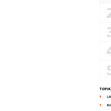
TOPIK
LA
B