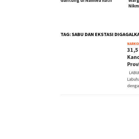
tung di Namlea Ilath
Warga Tikbary Segera
AA B
Nikmati Fasilitas Sanitasi
Korb
Bert
TAG:
SABU DAN EKSTASI DIGAGALK
NARKO
31,5
Kano
Prov
LABUH
Labuh
denga