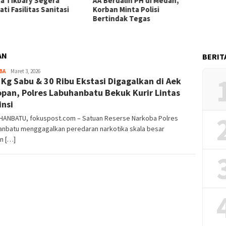
erdalih PH di Medan,
Kebara Beri Klarifikasi: APD
an Minta Polisi
Gratis Sesuai Aturan K3,
indak Tegas
Kacamata Resep Ditanggung
Perusahaan
AN
BERIT
Herman.
BA
Maret 3, 2026
 Kg Sabu & 30 Ribu Ekstasi Digagalkan di Aek
Damanik
pan, Polres Labuhanbatu Bekuk Kurir Lintas
insi
ANBATU, fokuspost.com – Satuan Reserse Narkoba Polres
anbatu menggagalkan peredaran narkotika skala besar
n […]