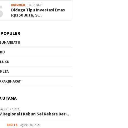
5
KRIMINAL
141 Dilihat
Diduga Tipu Investasi Emas
Rp350 Juta, S…
 POPULER
BUHANBATU
URU
ALUKU
MLEA
KPAKBHARAT
A UTAMA
Agustus 7, 2026
V Regional I Kebun Sei Kebara Beri…
BERITA
Agustus 6, 2026