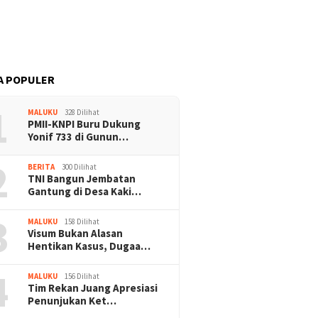
Gantung di Namlea Ilath
Warga T
Nikmati 
A POPULER
1
MALUKU
328 Dilihat
PMII-KNPI Buru Dukung
Yonif 733 di Gunun…
2
BERITA
300 Dilihat
TNI Bangun Jembatan
Gantung di Desa Kaki…
3
MALUKU
158 Dilihat
Visum Bukan Alasan
Hentikan Kasus, Dugaa…
4
MALUKU
156 Dilihat
Tim Rekan Juang Apresiasi
Penunjukan Ket…