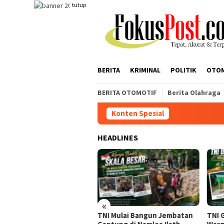
Loncat
tutup
ke
konten
BERITA
KRIMINAL
POLITIK
OTO
BERITA OTOMOTIF
Berita Olahraga
Konten Spesial
HEADLINES
«
I Mulai Bangun Jembatan
TNI Gaspol Bangun MCK,
Mang