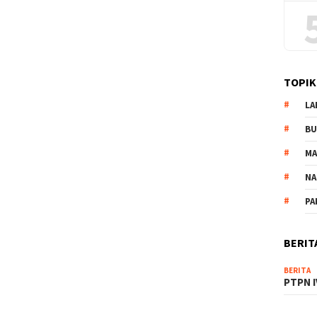
TOPIK
LA
B
M
NA
PA
BERIT
BERITA
PTPN I