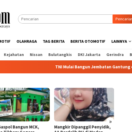
Pencaria
MOTIF
OLAHRAGA
TAG BERITA
BERITA OTOMOTIF
LAINNYA
Kejahatan
Nissan
Bulutangkis
DKI Jakarta
Gerindra
B
TNI Mulai Bangun Jembatan Gantung di Namlea 
8 Bul
Ekono
Masya
Rakya
»
kir Dipanggil Penyidik,
PTPN IV Regional I Kebun Sei