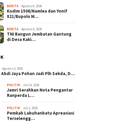
BERITA
Agustus 6, 2026
Kodim 1506/Namlea dan Yonif
821/Bupolo M…
BERITA
Agustus 4, 2026
TNI Bangun Jembatan Gantung
di Desa Kaki…
IK
Agustus 3, 2026
 Abdi Jaya Pohan Jadi Plh Sekda, D…
POLITIK
Juli 14, 2026
Jamri Serahkan Nota Pengantar
Ranperda L…
POLITIK
Juli 2, 2026
Pemkab Labuhanbatu Apreasiasi
Terselengg…