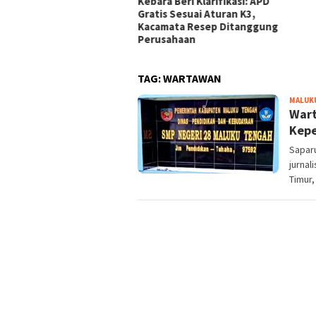
Kebara Beri Klarifikasi: APD
Gratis Sesuai Aturan K3,
Kacamata Resep Ditanggung
Perusahaan
TAG:
WARTAWAN
MALUK
Wart
Kepe
Sapar
jurnal
Timur,