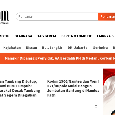
Pencaria
MOTIF
OLAHRAGA
TAG BERITA
BERITA OTOMOTIF
LAINNYA
Kejahatan
Nissan
Bulutangkis
DKI Jakarta
Gerindra
B
anggil Penyidik, AA Berdalih PH di Medan, Korban Minta Polisi B
lan Tambang Ditutup,
Kodim 1506/Namlea dan Yonif
Korban
omi Buru Lumpuh:
821/Bupolo Mulai Bangun
AA, Rp
arakat Desak Tambang
Jembatan Gantung di Namlea
dalam 
at Segera Dilegalkan
Ilath
»