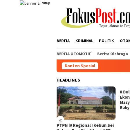
Loncat
tutup
ke
konten
BERITA
KRIMINAL
POLITIK
OTO
BERITA OTOMOTIF
Berita Olahraga
Konten Spesial
Mangkir Dip
HEADLINES
gkir Dipanggil Penyidik,
8 Bu
Berdalih PH di Medan,
Ekon
ban Minta Polisi
Masy
tindak Tegas
Raky
«
PTPN IV Regional I Kebun Sei