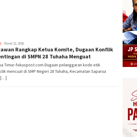
Herman.
U
Maret 22, 2026
awan Rangkap Ketua Komite, Dugaan Konflik
Damanik
ntingan di SMPN 28 Tuhaha Menguat
ua Timur-fokuspost.com-Dugaan pelanggaran kode etik
istik mencuat di SMP Negeri 28 Tuhaha, Kecamatan Saparua
 […]