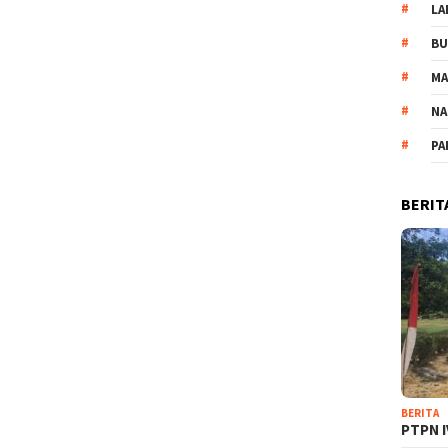
LA
B
M
NA
PA
BERIT
BERITA
PTPN I