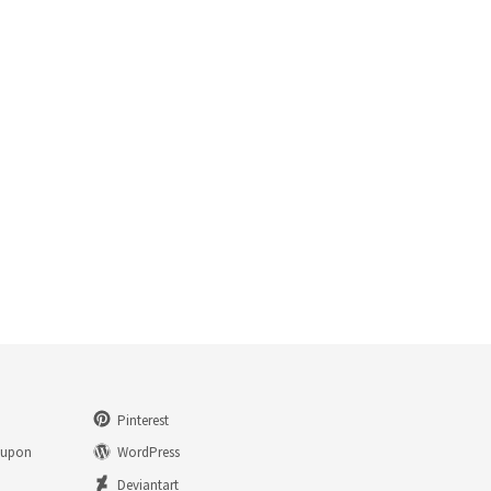
Pinterest
eupon
WordPress
n
Deviantart