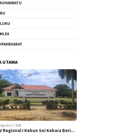
BUHANBATU
URU
ALUKU
MLEA
KPAKBHARAT
A UTAMA
Agustus 7, 2026
V Regional I Kebun Sei Kebara Beri…