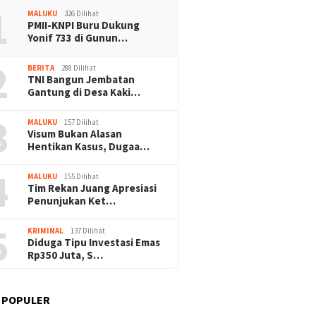
1
MALUKU
326 Dilihat
PMII-KNPI Buru Dukung
Yonif 733 di Gunun…
2
BERITA
288 Dilihat
TNI Bangun Jembatan
Gantung di Desa Kaki…
3
MALUKU
157 Dilihat
Visum Bukan Alasan
Hentikan Kasus, Dugaa…
4
MALUKU
155 Dilihat
Tim Rekan Juang Apresiasi
Penunjukan Ket…
5
KRIMINAL
137 Dilihat
Diduga Tipu Investasi Emas
Rp350 Juta, S…
 POPULER