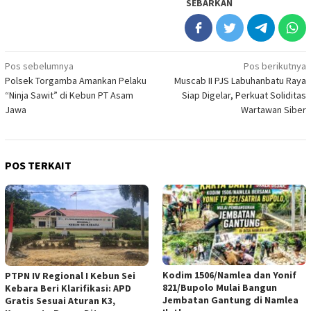
SEBARKAN
Navigasi
Pos sebelumnya
Pos berikutnya
Polsek Torgamba Amankan Pelaku
Muscab II PJS Labuhanbatu Raya
pos
“Ninja Sawit” di Kebun PT Asam
Siap Digelar, Perkuat Soliditas
Jawa
Wartawan Siber
POS TERKAIT
Kodim 1506/Namlea dan Yonif
PTPN IV Regional I Kebun Sei
821/Bupolo Mulai Bangun
Kebara Beri Klarifikasi: APD
Jembatan Gantung di Namlea
Gratis Sesuai Aturan K3,