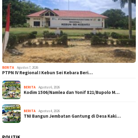
BERITA
Agustus 7, 2026
PTPN IV Regional I Kebun Sei Kebara Beri…
BERITA
Agustus 6, 2026
Kodim 1506/Namlea dan Yonif 821/Bupolo M…
BERITA
Agustus 4, 2026
TNI Bangun Jembatan Gantung di Desa Kaki…
POLITIK