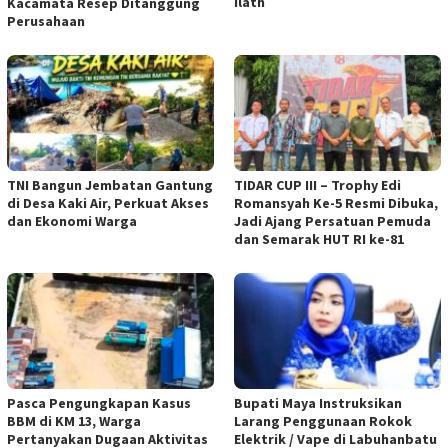
Ilath
Kacamata Resep Ditanggung
Perusahaan
TNI Bangun Jembatan Gantung
TIDAR CUP III – Trophy Edi
di Desa Kaki Air, Perkuat Akses
Romansyah Ke-5 Resmi Dibuka,
dan Ekonomi Warga
Jadi Ajang Persatuan Pemuda
dan Semarak HUT RI ke-81
Pasca Pengungkapan Kasus
Bupati Maya Instruksikan
BBM di KM 13, Warga
Larang Penggunaan Rokok
Pertanyakan Dugaan Aktivitas
Elektrik / Vape di Labuhanbatu