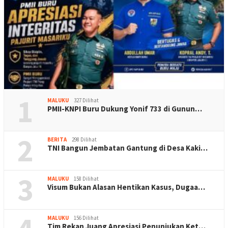
1
MALUKU
327 Dilihat
PMII-KNPI Buru Dukung Yonif 733 di Gunun…
2
BERITA
298 Dilihat
TNI Bangun Jembatan Gantung di Desa Kaki…
3
MALUKU
158 Dilihat
Visum Bukan Alasan Hentikan Kasus, Dugaa…
MALUKU
156 Dilihat
Tim Rekan Juang Apresiasi Penunjukan Ket…