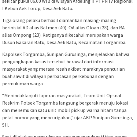
sekitar pukul 06.00 WIB di wilayah Afdeling II PTPN IV Regional
I Kebun Aek Torop, Desa Aek Batu.
Tiga orang pelaku berhasil diamankan masing-masing
berinisial AD alias Batmen (40), OA alias Oloan (28), dan RA
alias Ompong (23). Ketiganya diketahui merupakan warga
Dusun Bakaran Batu, Desa Aek Batu, Kecamatan Torgamba.
Kapolsek Torgamba, Sunipan Gurusinga, menjelaskan bahwa
pengungkapan kasus tersebut berawal dari informasi
masyarakat yang merasa resah akibat maraknya pencurian
buah sawit di wilayah perbatasan perkebunan dengan
permukiman warga.
“Menindaklanjuti laporan masyarakat, Team Unit Opsnal
Reskrim Polsek Torgamba langsung bergerak menuju lokasi
dan menemukan satu unit mobil pick up warna hitam tanpa
pelat nomor yang mencurigakan,” ujar AKP Sunipan Gurusinga,
SH.
Saat dilakukan pemeriksaan, petugas mendapati tiga orang