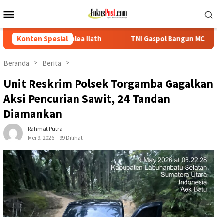
Loncat
Menu
ke
Mobile
konten
lath
Konten Spesial
TNI Gaspol Bangun MCK, Warga Tikbary Segera Nikmat
Beranda
Berita
Unit Reskrim Polsek Torgamba Gagalkan
Aksi Pencurian Sawit, 24 Tandan
Diamankan
Rahmat Putra
Mei 9, 2026
99 Dilihat