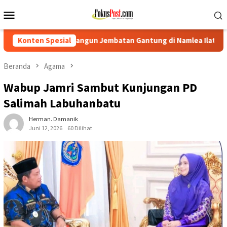
Loncat
Menu
ke
Mobile
konten
gun Jembatan Gantung di Namlea Ilath
Konten Spesial
Korban Desak Poli
Beranda
Agama
Wabup Jamri Sambut Kunjungan PD
Salimah Labuhanbatu
Herman. Damanik
Juni 12, 2026
60 Dilihat