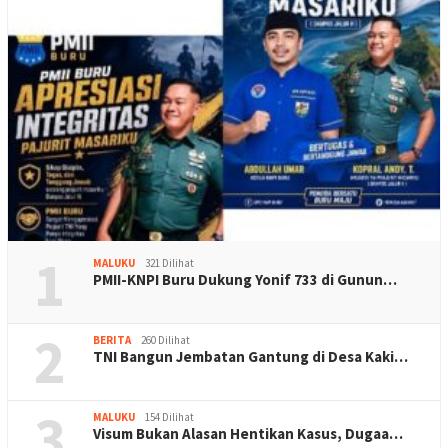
1
MALUKU
321 Dilihat
PMII-KNPI Buru Dukung Yonif 733 di Gunun…
2
BERITA
260 Dilihat
TNI Bangun Jembatan Gantung di Desa Kaki…
3
MALUKU
154 Dilihat
Visum Bukan Alasan Hentikan Kasus, Dugaa…