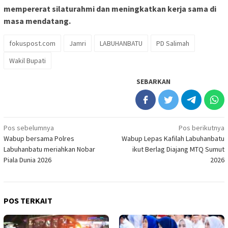
mempererat silaturahmi dan meningkatkan kerja sama di
masa mendatang.
fokuspost.com
Jamri
LABUHANBATU
PD Salimah
Wakil Bupati
SEBARKAN
Navigasi
Pos sebelumnya
Pos berikutnya
Wabup bersama Polres
Wabup Lepas Kafilah Labuhanbatu
pos
Labuhanbatu meriahkan Nobar
ikut Berlag Diajang MTQ Sumut
Piala Dunia 2026
2026
POS TERKAIT