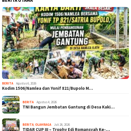
BERITA
Agustus 6, 2026
Kodim 1506/Namlea dan Yonif 821/Bupolo M…
BERITA
Agustus 4, 2026
TNI Bangun Jembatan Gantung di Desa Kaki…
BERITA
,
OLAHRAGA
Juli 26, 2026
TIDAR CUP III – Trophy Edi Romansyah Ke-…