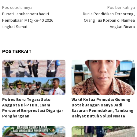
Navigasi
Pos sebelumnya
Pos berikutnya
Bupati Labuhanbatu hadiri
Dunia Pendidikan Tercoreng,
pos
Pembukaan MTQ ke-40 2026
Orang Tua Korban di Namlea
tingkat Sumut
Angkat Bicara
POS TERKAIT
Polres Buru Tegas: Satu
Wakil Ketua Pemuda: Gunung
Anggota Di-PTDH, Enam
Botak Jangan Hanya Jadi
Personel Berprestasi Diganjar
Sasaran Penindakan, Tambang
Penghargaan
Rakyat Butuh Solusi Nyata