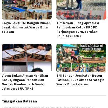
Karya Bakti TNI Bangun Rumah
Tim Rekan Juang Apresiasi
Layak Huni untuk Warga Buru
Penunjukan Ketua DPC PDI
Selatan
Perjuangan Buru, Serukan
Soliditas Kader
Visum Bukan Alasan Hentikan
TNI Bangun Jembatan Beton
Kasus, Dugaan Pencabulan
Fatiban, Buka Akses Strategis
Guru di Namlea Ilath Dinilai
Warga Buru Selatan
Jelas Jerat UU TPKS
Tinggalkan Balasan
Alamat email Anda tidak akan dipublikasikan.
Ruas yang wajib ditandai
*