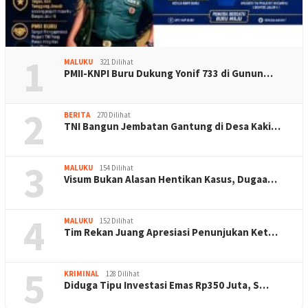
1
MALUKU
321 Dilihat
PMII-KNPI Buru Dukung Yonif 733 di Gunun…
2
BERITA
270 Dilihat
TNI Bangun Jembatan Gantung di Desa Kaki…
3
MALUKU
154 Dilihat
Visum Bukan Alasan Hentikan Kasus, Dugaa…
4
MALUKU
152 Dilihat
Tim Rekan Juang Apresiasi Penunjukan Ket…
5
KRIMINAL
128 Dilihat
Diduga Tipu Investasi Emas Rp350 Juta, S…