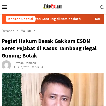
Loncat
Menu
ke
Mobile
konten
ntung di Namlea Ilath
Konten Spesial
Korban Desak Polisi Tangkap AA, R
Beranda
Maluku
Pegiat Hukum Desak Gakkum ESDM
Seret Pejabat di Kasus Tambang Ilegal
Gunung Botak
Herman. Damanik
Juni 15, 2026
99 Dilihat