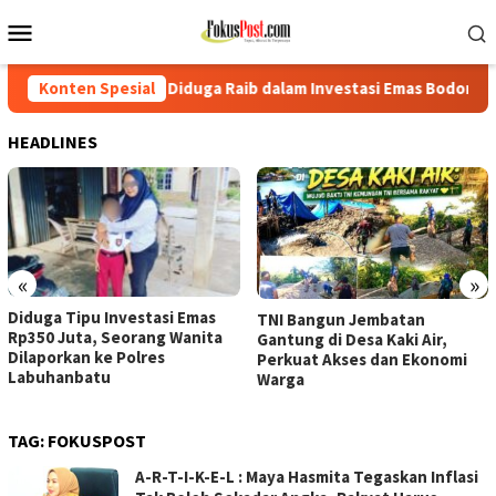
Loncat
Menu
ke
Mobile
konten
ta Diduga Raib dalam Investasi Emas Bodong
Konten Spesial
Diduga Tipu 
HEADLINES
«
»
Diduga Tipu Investasi Emas
TNI Bangun Jembatan
Rp350 Juta, Seorang Wanita
Gantung di Desa Kaki Air,
Dilaporkan ke Polres
Perkuat Akses dan Ekonomi
Labuhanbatu
Warga
TAG:
FOKUSPOST
A-R-T-I-K-E-L : Maya Hasmita Tegaskan Inflasi