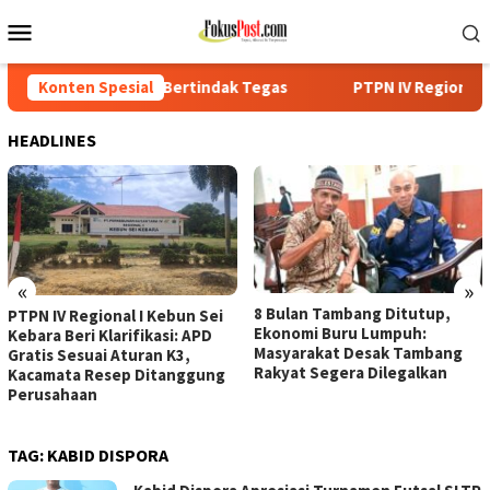
Loncat
Menu
ke
Mobile
konten
ertindak Tegas
Konten Spesial
PTPN IV Regional I Kebun Sei Kebara Beri 
HEADLINES
«
»
8 Bulan Tambang Ditutup,
PTPN IV Regional I Kebun Sei
Ekonomi Buru Lumpuh:
Kebara Beri Klarifikasi: APD
Masyarakat Desak Tambang
Gratis Sesuai Aturan K3,
Rakyat Segera Dilegalkan
Kacamata Resep Ditanggung
Perusahaan
TAG:
KABID DISPORA