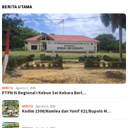
BERITA UTAMA
BERITA
Agustus 7, 2026
PTPN IV Regional I Kebun Sei Kebara Beri…
BERITA
Agustus 6, 2026
Kodim 1506/Namlea dan Yonif 821/Bupolo M…