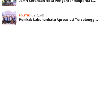
Jamri Serahkan Nota Pengantar Ranperda L…
POLITIK
Juli 2, 2026
Pemkab Labuhanbatu Apreasiasi Terselengg…