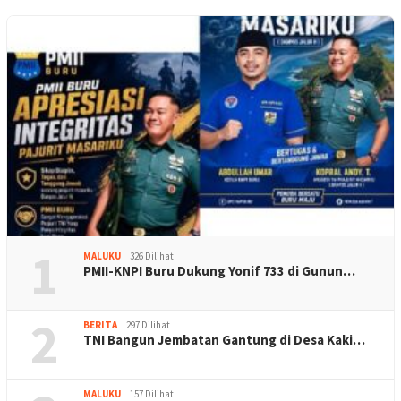
1
MALUKU
326 Dilihat
PMII-KNPI Buru Dukung Yonif 733 di Gunun…
2
BERITA
297 Dilihat
TNI Bangun Jembatan Gantung di Desa Kaki…
MALUKU
157 Dilihat