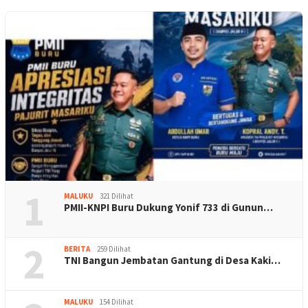
1
MALUKU
321 Dilihat
PMII-KNPI Buru Dukung Yonif 733 di Gunun…
2
BERITA
259 Dilihat
TNI Bangun Jembatan Gantung di Desa Kaki…
MALUKU
154 Dilihat