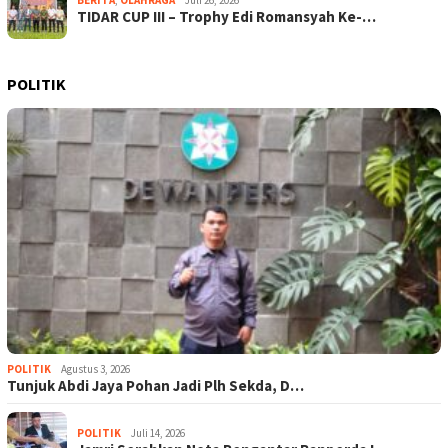
BERITA
,
OLAHRAGA
Juli 26, 2026
TIDAR CUP III – Trophy Edi Romansyah Ke-…
POLITIK
POLITIK
Agustus 3, 2026
Tunjuk Abdi Jaya Pohan Jadi Plh Sekda, D…
POLITIK
Juli 14, 2026