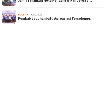
Jamri Serahkan Nota Pengantar Ranperda L…
POLITIK
Juli 2, 2026
Pemkab Labuhanbatu Apreasiasi Terselengg…