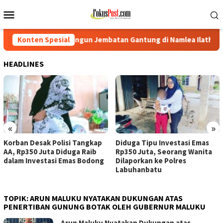
Loncat
Menu
ke
Mobile
konten
Bangun Jembatan Gantung di Namlea Ilath
Konten Spesial
Korban Desak P
HEADLINES
«
»
Korban Desak Polisi Tangkap
Diduga Tipu Investasi Emas
AA, Rp350 Juta Diduga Raib
Rp350 Juta, Seorang Wanita
dalam Investasi Emas Bodong
Dilaporkan ke Polres
Labuhanbatu
TOPIK:
ARUN MALUKU NYATAKAN DUKUNGAN ATAS
PENERTIBAN GUNUNG BOTAK OLEH GUBERNUR MALUKU
Arun Maluku Nyatakan Dukungan atas