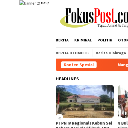
Loncat
tutup
ke
konten
BERITA
KRIMINAL
POLITIK
OTO
BERITA OTOMOTIF
Berita Olahraga
Konten Spesial
Mangkir Dipanggil Penyi
HEADLINES
«
gkir Dipanggil Penyidik,
PTPN IV Regional I Kebun Sei
8 Bu