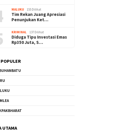
4
MALUKU
155 Dilihat
Tim Rekan Juang Apresiasi
Penunjukan Ket…
5
KRIMINAL
137 Dilihat
Diduga Tipu Investasi Emas
Rp350 Juta, S…
 POPULER
BUHANBATU
URU
ALUKU
MLEA
KPAKBHARAT
A UTAMA