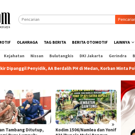
Pencaria
MOTIF
OLAHRAGA
TAG BERITA
BERITA OTOMOTIF
LAINNYA
Kejahatan
Nissan
Bulutangkis
DKI Jakarta
Gerindra
B
dik, AA Berdalih PH di Medan, Korban Minta Polisi Bertindak Tega
»
lan Tambang Ditutup,
Kodim 1506/Namlea dan Yonif
Korban