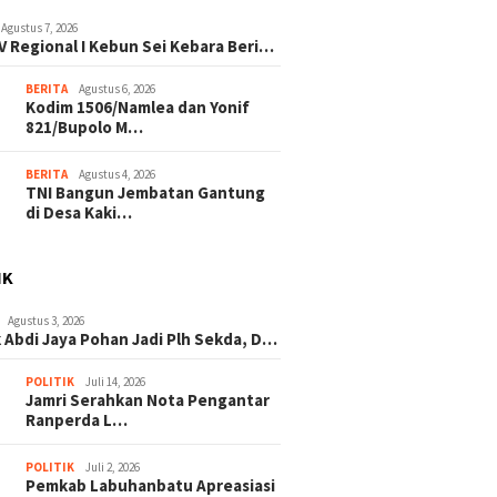
Agustus 7, 2026
V Regional I Kebun Sei Kebara Beri…
BERITA
Agustus 6, 2026
Kodim 1506/Namlea dan Yonif
821/Bupolo M…
BERITA
Agustus 4, 2026
TNI Bangun Jembatan Gantung
di Desa Kaki…
IK
Agustus 3, 2026
 Abdi Jaya Pohan Jadi Plh Sekda, D…
POLITIK
Juli 14, 2026
Jamri Serahkan Nota Pengantar
Ranperda L…
POLITIK
Juli 2, 2026
Pemkab Labuhanbatu Apreasiasi