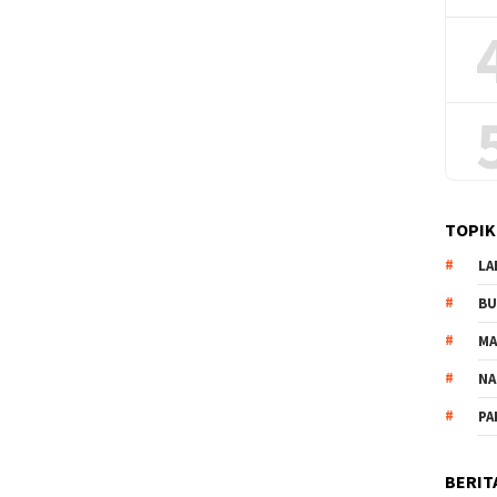
TOPIK
LA
B
M
NA
PA
BERIT