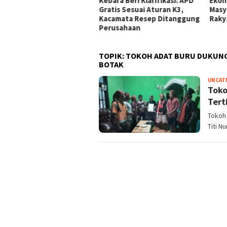
Berdalih PH di Medan,
Kebara Beri Klarifikasi: APD
Ekon
ban Minta Polisi
Gratis Sesuai Aturan K3,
Masy
tindak Tegas
Kacamata Resep Ditanggung
Raky
Perusahaan
TOPIK:
TOKOH ADAT BURU DUKUN
BOTAK
UNCAT
Toko
Tert
Tokoh 
Titi N