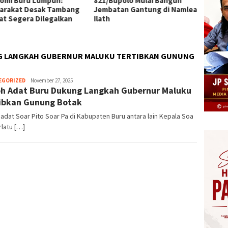
omi Buru Lumpuh:
821/Bupolo Mulai Bangun
AA, Rp
arakat Desak Tambang
Jembatan Gantung di Namlea
dalam 
at Segera Dilegalkan
Ilath
G LANGKAH GUBERNUR MALUKU TERTIBKAN GUNUNG
Herman.
EGORIZED
November 27, 2025
h Adat Buru Dukung Langkah Gubernur Maluku
Damanik
ibkan Gunung Botak
adat Soar Pito Soar Pa di Kabupaten Buru antara lain Kepala Soa
urlatu […]