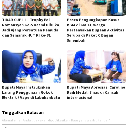
TIDAR CUP III – Trophy Edi
Pasca Pengungkapan Kasus
Romansyah Ke-5 Resmi Dibuka,
BBM di KM 13, Warga
Jadi Ajang Persatuan Pemuda
Pertanyakan Dugaan Aktivitas
dan Semarak HUT RI ke-81
Serupa di Paket C Bagan
Sinembah
Bupati Maya Instruksikan
Bupati Maya Apresiasi Caroline
Larang Penggunaan Rokok
Raih Medali Emas di Kancah
Elektrik / Vape di Labuhanbatu
internasional
Tinggalkan Balasan
Alamat email Anda tidak akan dipublikasikan.
Ruas yang wajib ditandai
*