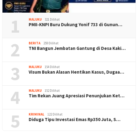
1
MALUKU
321 Dilihat
PMII-KNPI Buru Dukung Yonif 733 di Gunun…
2
BERITA
259 Dilihat
TNI Bangun Jembatan Gantung di Desa Kaki…
3
MALUKU
154 Dilihat
Visum Bukan Alasan Hentikan Kasus, Dugaa…
4
MALUKU
152 Dilihat
Tim Rekan Juang Apresiasi Penunjukan Ket…
5
KRIMINAL
122 Dilihat
Diduga Tipu Investasi Emas Rp350 Juta, S…