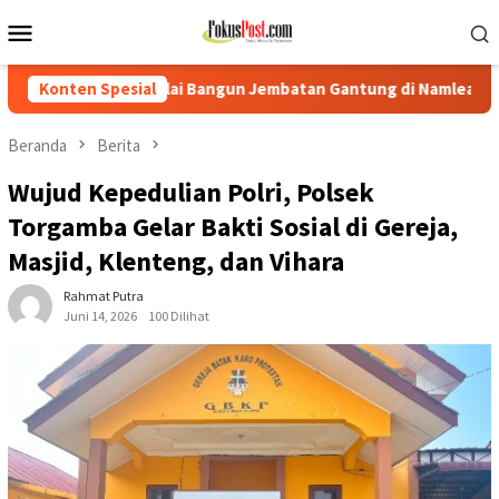
Loncat
Menu
ke
Mobile
konten
Bangun Jembatan Gantung di Namlea Ilath
Konten Spesial
Korban Desak P
Beranda
Berita
Wujud Kepedulian Polri, Polsek
Torgamba Gelar Bakti Sosial di Gereja,
Masjid, Klenteng, dan Vihara
Rahmat Putra
Juni 14, 2026
100 Dilihat