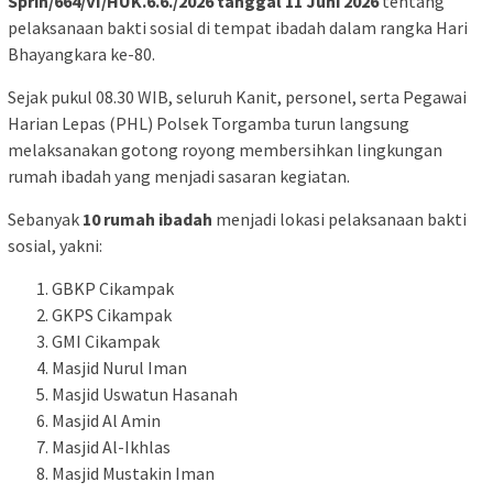
Sprin/664/VI/HUK.6.6./2026 tanggal 11 Juni 2026
tentang
pelaksanaan bakti sosial di tempat ibadah dalam rangka Hari
Bhayangkara ke-80.
Sejak pukul 08.30 WIB, seluruh Kanit, personel, serta Pegawai
Harian Lepas (PHL) Polsek Torgamba turun langsung
melaksanakan gotong royong membersihkan lingkungan
rumah ibadah yang menjadi sasaran kegiatan.
Sebanyak
10 rumah ibadah
menjadi lokasi pelaksanaan bakti
sosial, yakni:
GBKP Cikampak
GKPS Cikampak
GMI Cikampak
Masjid Nurul Iman
Masjid Uswatun Hasanah
Masjid Al Amin
Masjid Al-Ikhlas
Masjid Mustakin Iman