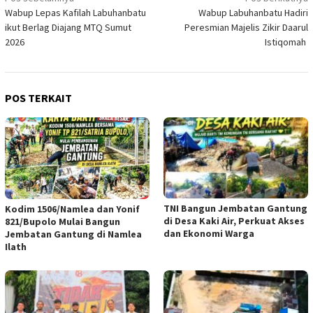
Wabup Lepas Kafilah Labuhanbatu
Wabup Labuhanbatu Hadiri
pos
ikut Berlag Diajang MTQ Sumut
Peresmian Majelis Zikir Daarul
2026
Istiqomah
POS TERKAIT
TNI Bangun Jembatan Gantung
Kodim 1506/Namlea dan Yonif
di Desa Kaki Air, Perkuat Akses
821/Bupolo Mulai Bangun
dan Ekonomi Warga
Jembatan Gantung di Namlea
Ilath