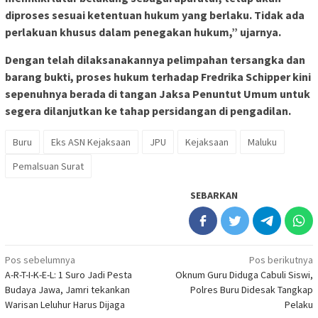
diproses sesuai ketentuan hukum yang berlaku. Tidak ada
perlakuan khusus dalam penegakan hukum,” ujarnya.
Dengan telah dilaksanakannya pelimpahan tersangka dan
barang bukti, proses hukum terhadap Fredrika Schipper kini
sepenuhnya berada di tangan Jaksa Penuntut Umum untuk
segera dilanjutkan ke tahap persidangan di pengadilan.
Buru
Eks ASN Kejaksaan
JPU
Kejaksaan
Maluku
Pemalsuan Surat
SEBARKAN
Navigasi
Pos sebelumnya
Pos berikutnya
A-R-T-I-K-E-L: 1 Suro Jadi Pesta
Oknum Guru Diduga Cabuli Siswi,
pos
Budaya Jawa, Jamri tekankan
Polres Buru Didesak Tangkap
Warisan Leluhur Harus Dijaga
Pelaku