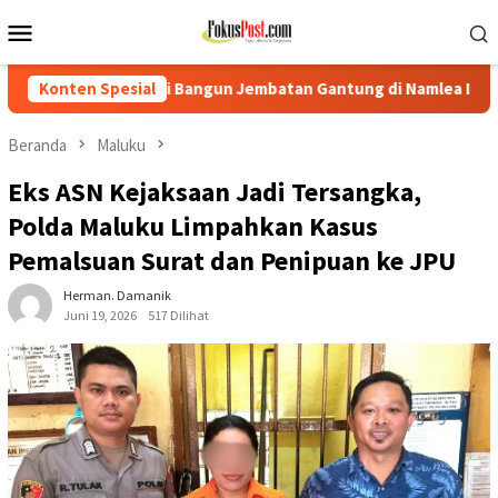
Loncat
Menu
ke
Mobile
konten
angun Jembatan Gantung di Namlea Ilath
Konten Spesial
Korban Desak Po
Beranda
Maluku
Eks ASN Kejaksaan Jadi Tersangka,
Polda Maluku Limpahkan Kasus
Pemalsuan Surat dan Penipuan ke JPU
Herman. Damanik
Juni 19, 2026
517 Dilihat