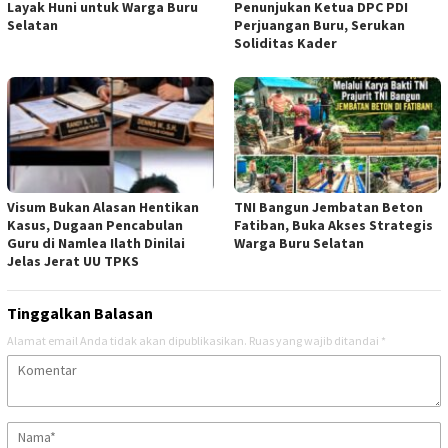
Layak Huni untuk Warga Buru
Penunjukan Ketua DPC PDI
Selatan
Perjuangan Buru, Serukan
Soliditas Kader
Visum Bukan Alasan Hentikan
TNI Bangun Jembatan Beton
Kasus, Dugaan Pencabulan
Fatiban, Buka Akses Strategis
Guru di Namlea Ilath Dinilai
Warga Buru Selatan
Jelas Jerat UU TPKS
Tinggalkan Balasan
Alamat email Anda tidak akan dipublikasikan.
Ruas yang wajib ditandai
*