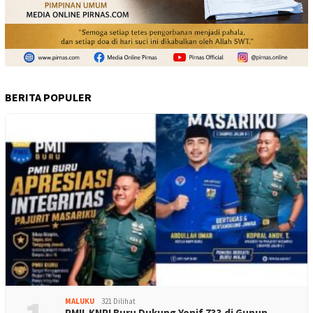
BERITA POPULER
MALUKU
321 Dilihat
PMII-KNPI Buru Dukung Yonif 733 di Gunun…