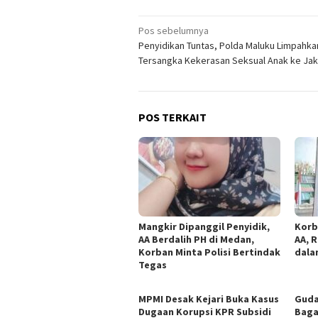
Navigasi
Pos sebelumnya
Penyidikan Tuntas, Polda Maluku Limpahka
pos
Tersangka Kekerasan Seksual Anak ke Ja
POS TERKAIT
Mangkir Dipanggil Penyidik,
Korb
AA Berdalih PH di Medan,
AA, 
Korban Minta Polisi Bertindak
dala
Tegas
MPMI Desak Kejari Buka Kasus
Guda
Dugaan Korupsi KPR Subsidi
Baga