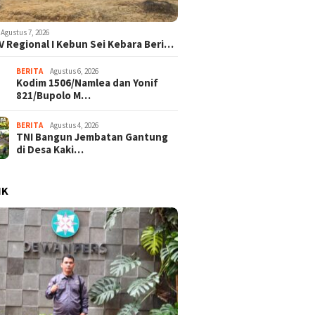
Agustus 7, 2026
V Regional I Kebun Sei Kebara Beri…
BERITA
Agustus 6, 2026
Kodim 1506/Namlea dan Yonif
821/Bupolo M…
BERITA
Agustus 4, 2026
TNI Bangun Jembatan Gantung
di Desa Kaki…
IK