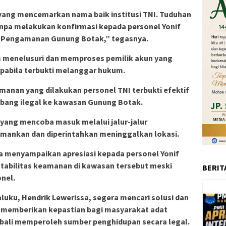
ang mencemarkan nama baik institusi TNI. Tuduhan
anpa melakukan konfirmasi kepada personel Yonif
os Pengamanan Gunung Botak,” tegasnya.
 menelusuri dan memproses pemilik akun yang
pabila terbukti melanggar hukum.
manan yang dilakukan personel TNI terbukti efektif
ang ilegal ke kawasan Gunung Botak.
ang mencoba masuk melalui jalur-jalur
mankan dan diperintahkan meninggalkan lokasi.
a menyampaikan apresiasi kepada personel Yonif
stabilitas keamanan di kawasan tersebut meski
BERIT
nel.
Maluku, Hendrik Lewerissa, segera mencari solusi dan
 memberikan kepastian bagi masyarakat adat
mbali memperoleh sumber penghidupan secara legal.