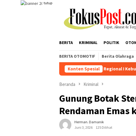
Loncat
tutup
ke
konten
BERITA
KRIMINAL
POLITIK
OTO
BERITA OTOMOTIF
Berita Olahraga
k Tegas
PTPN IV Regional I Kebun Sei Kebara Beri Klarifi
Konten Spesial
Beranda
Kriminal
Gunung Botak Ster
Rendaman Emas ke
Herman. Damanik
Juni 3, 2026
125 Dilihat