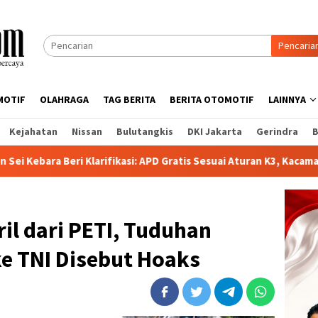
Pencaria
MOTIF
OLAHRAGA
TAG BERITA
BERITA OTOMOTIF
LAINNYA
Kejahatan
Nissan
Bulutangkis
DKI Jakarta
Gerindra
B
kasi: APD Gratis Sesuai Aturan K3, Kacamata Resep Ditanggung Pe
il dari PETI, Tuduhan
 TNI Disebut Hoaks