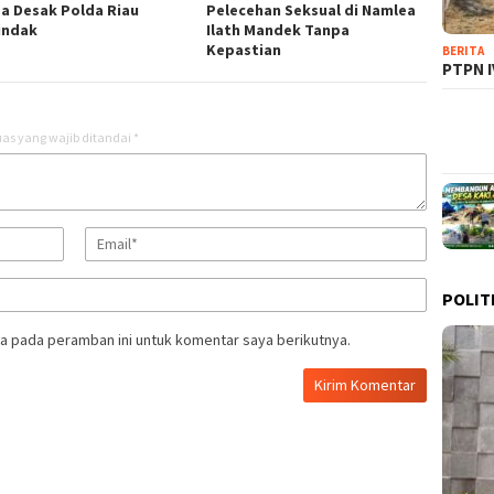
a Desak Polda Riau
Pelecehan Seksual di Namlea
indak
Ilath Mandek Tanpa
Kepastian
BERITA
PTPN I
as yang wajib ditandai
*
POLIT
a pada peramban ini untuk komentar saya berikutnya.