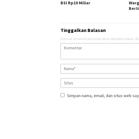
BSI Rp10 Miliar
Warg
Bert
Tinggalkan Balasan
Alamat email Anda tidak akan dipublikasikan.
Ru
Simpan nama, email, dan situs web say