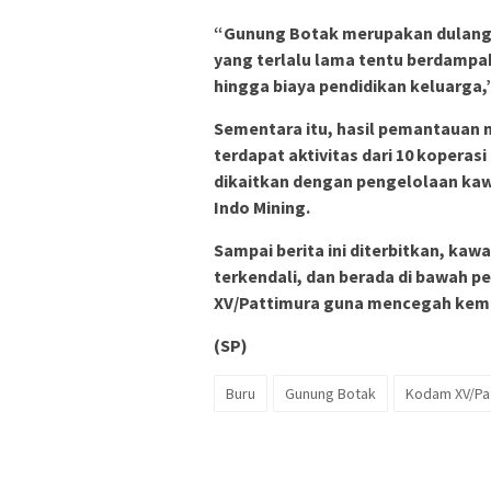
“Gunung Botak merupakan dulang 
yang terlalu lama tentu berdampa
hingga biaya pendidikan keluarga,”
Sementara itu, hasil pemantauan m
terdapat aktivitas dari 10 koper
dikaitkan dengan pengelolaan ka
Indo Mining.
Sampai berita ini diterbitkan, ka
terkendali, dan berada di bawah 
XV/Pattimura guna mencegah kembal
(SP)
Buru
Gunung Botak
Kodam XV/Pa