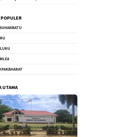
 POPULER
BUHANBATU
URU
ALUKU
MLEA
KPAKBHARAT
A UTAMA