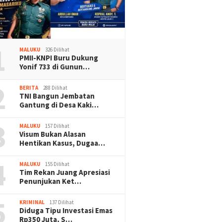
1
MALUKU
326 Dilihat
PMII-KNPI Buru Dukung
Yonif 733 di Gunun…
2
BERITA
288 Dilihat
TNI Bangun Jembatan
Gantung di Desa Kaki…
3
MALUKU
157 Dilihat
Visum Bukan Alasan
Hentikan Kasus, Dugaa…
4
MALUKU
155 Dilihat
Tim Rekan Juang Apresiasi
Penunjukan Ket…
5
KRIMINAL
137 Dilihat
Diduga Tipu Investasi Emas
Rp350 Juta, S…