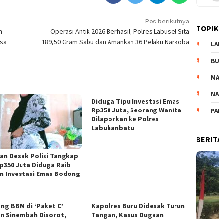
Pos berikutnya
TOPIK
n
Operasi Antik 2026 Berhasil, Polres Labusel Sita
ksa
189,50 Gram Sabu dan Amankan 36 Pelaku Narkoba
LA
B
M
NA
Diduga Tipu Investasi Emas
Rp350 Juta, Seorang Wanita
PA
Dilaporkan ke Polres
Labuhanbatu
BERIT
an Desak Polisi Tangkap
Rp350 Juta Diduga Raib
m Investasi Emas Bodong
ng BBM di ‘Paket C’
Kapolres Buru Didesak Turun
n Sinembah Disorot,
Tangan, Kasus Dugaan