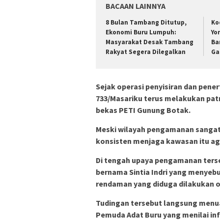
BACAAN LAINNYA
8 Bulan Tambang Ditutup,
Ko
Ekonomi Buru Lumpuh:
Yo
Masyarakat Desak Tambang
Ba
Rakyat Segera Dilegalkan
Ga
Sejak operasi penyisiran dan pener
733/Masariku terus melakukan patro
bekas PETI Gunung Botak.
Meski wilayah pengamanan sangat 
konsisten menjaga kawasan itu ag
Di tengah upaya pengamanan terse
bernama Sintia Indri yang menyeb
rendaman yang diduga dilakukan o
Tudingan tersebut langsung menuai
Pemuda Adat Buru yang menilai inf