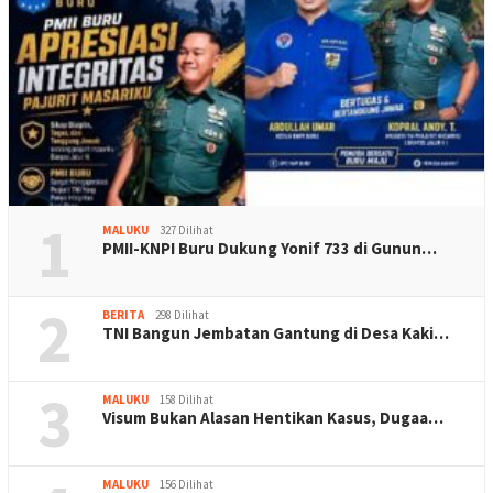
1
MALUKU
327 Dilihat
PMII-KNPI Buru Dukung Yonif 733 di Gunun…
2
BERITA
298 Dilihat
TNI Bangun Jembatan Gantung di Desa Kaki…
3
MALUKU
158 Dilihat
Visum Bukan Alasan Hentikan Kasus, Dugaa…
MALUKU
156 Dilihat