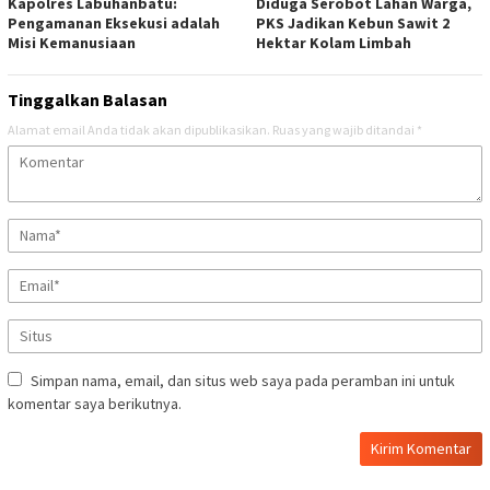
Kapolres Labuhanbatu:
Diduga Serobot Lahan Warga,
Pengamanan Eksekusi adalah
PKS Jadikan Kebun Sawit 2
Misi Kemanusiaan
Hektar Kolam Limbah
Tinggalkan Balasan
Alamat email Anda tidak akan dipublikasikan.
Ruas yang wajib ditandai
*
Simpan nama, email, dan situs web saya pada peramban ini untuk
komentar saya berikutnya.