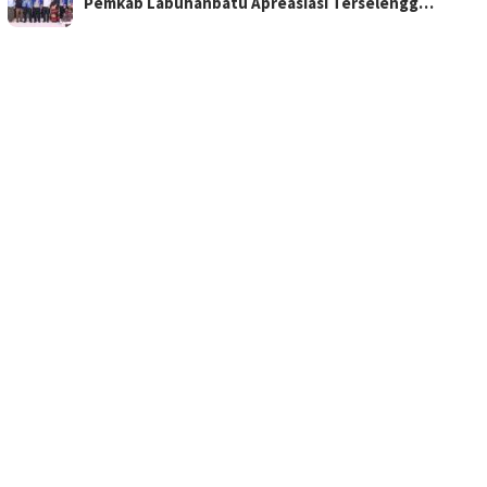
Pemkab Labuhanbatu Apreasiasi Terselengg…