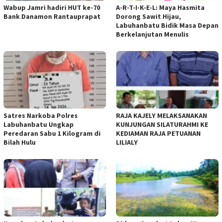
Wabup Jamri hadiri HUT ke-70
A-R-T-I-K-E-L: Maya Hasmita
Bank Danamon Rantauprapat
Dorong Sawit Hijau,
Labuhanbatu Bidik Masa Depan
Berkelanjutan Menulis
Satres Narkoba Polres
RAJA KAJELY MELAKSANAKAN
Labuhanbatu Ungkap
KUNJUNGAN SILATURAHMI KE
Peredaran Sabu 1 Kilogram di
KEDIAMAN RAJA PETUANAN
Bilah Hulu
LILIALY