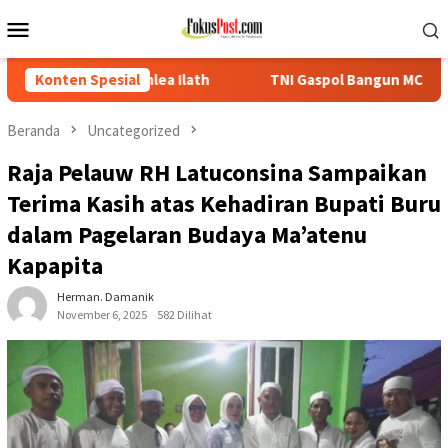
Loncat
Menu
ke
Mobile
konten
lath
Konten Spesial
TNI Gaspol Bangun MCK, Warga Tikbary Segera Nikmati
Beranda
Uncategorized
Raja Pelauw RH Latuconsina Sampaikan
Terima Kasih atas Kehadiran Bupati Buru
dalam Pagelaran Budaya Ma’atenu
Kapapita
Herman. Damanik
November 6, 2025
582 Dilihat