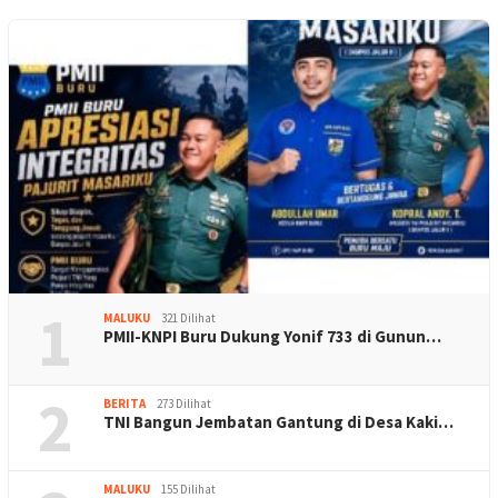
1
MALUKU
321 Dilihat
PMII-KNPI Buru Dukung Yonif 733 di Gunun…
2
BERITA
273 Dilihat
TNI Bangun Jembatan Gantung di Desa Kaki…
MALUKU
155 Dilihat