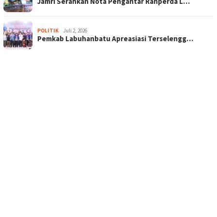
Jamri Serahkan Nota Pengantar Ranperda L…
POLITIK
Juli 2, 2026
Pemkab Labuhanbatu Apreasiasi Terselengg…