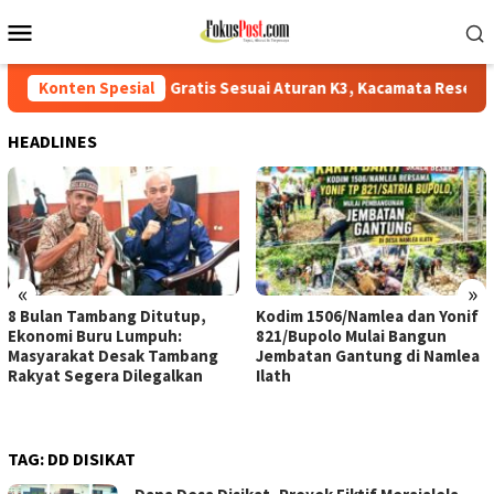
Loncat
Menu
ke
Mobile
konten
PD Gratis Sesuai Aturan K3, Kacamata Resep Ditanggung Perusahaa
Konten Spesial
HEADLINES
«
»
8 Bulan Tambang Ditutup,
Kodim 1506/Namlea dan Yonif
Ekonomi Buru Lumpuh:
821/Bupolo Mulai Bangun
Masyarakat Desak Tambang
Jembatan Gantung di Namlea
Rakyat Segera Dilegalkan
Ilath
TAG:
DD DISIKAT