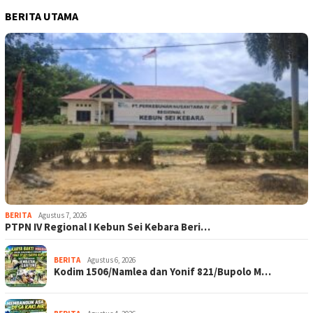
BERITA UTAMA
BERITA
Agustus 7, 2026
PTPN IV Regional I Kebun Sei Kebara Beri…
BERITA
Agustus 6, 2026
Kodim 1506/Namlea dan Yonif 821/Bupolo M…