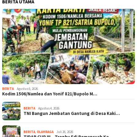
BERITA UTAMA
BERITA
Agustus 6, 2026
Kodim 1506/Namlea dan Yonif 821/Bupolo M…
BERITA
Agustus 4, 2026
TNI Bangun Jembatan Gantung di Desa Kaki…
BERITA
,
OLAHRAGA
Juli 26, 2026
TIDAR CUP III – Trophy Edi Romansyah Ke-…