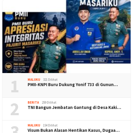
1
MALUKU
321 Dilihat
PMII-KNPI Buru Dukung Yonif 733 di Gunun…
2
BERITA
259 Dilihat
TNI Bangun Jembatan Gantung di Desa Kaki…
3
MALUKU
154 Dilihat
Visum Bukan Alasan Hentikan Kasus, Dugaa…