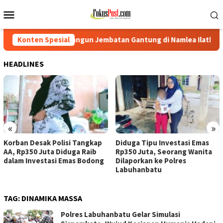
Loncat
Menu
ke
Mobile
konten
lai Bangun Jembatan Gantung di Namlea Ilath
Konten Spesial
Korban Des
HEADLINES
«
»
Korban Desak Polisi Tangkap
Diduga Tipu Investasi Emas
AA, Rp350 Juta Diduga Raib
Rp350 Juta, Seorang Wanita
dalam Investasi Emas Bodong
Dilaporkan ke Polres
Labuhanbatu
TAG:
DINAMIKA MASSA
Polres Labuhanbatu Gelar Simulasi