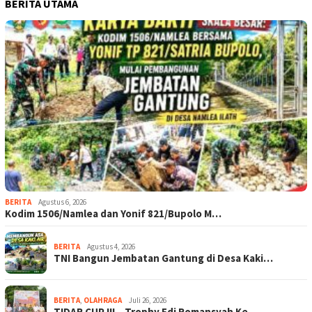
BERITA UTAMA
BERITA
Agustus 6, 2026
Kodim 1506/Namlea dan Yonif 821/Bupolo M…
BERITA
Agustus 4, 2026
TNI Bangun Jembatan Gantung di Desa Kaki…
BERITA
,
OLAHRAGA
Juli 26, 2026
TIDAR CUP III – Trophy Edi Romansyah Ke-…