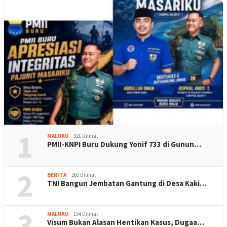
1
MALUKU
321 Dilihat
PMII-KNPI Buru Dukung Yonif 733 di Gunun…
2
BERITA
260 Dilihat
TNI Bangun Jembatan Gantung di Desa Kaki…
3
MALUKU
154 Dilihat
Visum Bukan Alasan Hentikan Kasus, Dugaa…