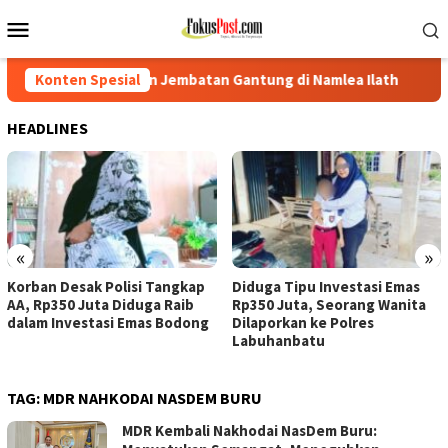
Loncat
Menu
ke
Mobile
konten
un Jembatan Gantung di Namlea Ilath
Konten Spesial
Korban Desak Polis
HEADLINES
«
»
Korban Desak Polisi Tangkap
Diduga Tipu Investasi Emas
AA, Rp350 Juta Diduga Raib
Rp350 Juta, Seorang Wanita
dalam Investasi Emas Bodong
Dilaporkan ke Polres
Labuhanbatu
TAG:
MDR NAHKODAI NASDEM BURU
MDR Kembali Nakhodai NasDem Buru: