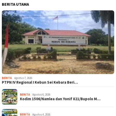
BERITA UTAMA
BERITA
Agustus 7, 2026
PTPN IV Regional I Kebun Sei Kebara Beri…
BERITA
Agustus 6, 2026
Kodim 1506/Namlea dan Yonif 821/Bupolo M…
BERITA
Agustus 4, 2026