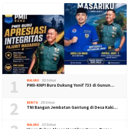
1
MALUKU
321 Dilihat
PMII-KNPI Buru Dukung Yonif 733 di Gunun…
2
BERITA
278 Dilihat
TNI Bangun Jembatan Gantung di Desa Kaki…
MALUKU
157 Dilihat