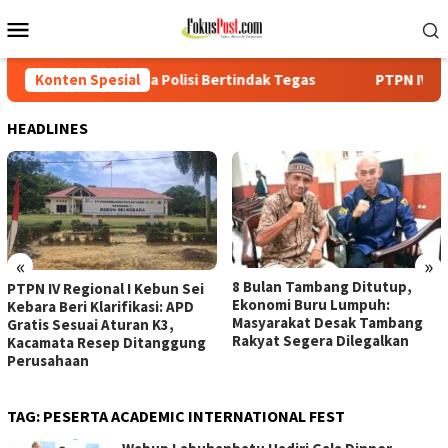
Loncat
Menu
ke
Mobile
konten
 Polisi Bertindak Tegas
Konten Spesial
PTPN IV Regional I Kebun Sei Ke
HEADLINES
«
»
8 Bulan Tambang Ditutup,
PTPN IV Regional I Kebun Sei
Ekonomi Buru Lumpuh:
Kebara Beri Klarifikasi: APD
Masyarakat Desak Tambang
Gratis Sesuai Aturan K3,
Rakyat Segera Dilegalkan
Kacamata Resep Ditanggung
Perusahaan
TAG:
PESERTA ACADEMIC INTERNATIONAL FEST