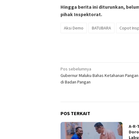
Hingga berita ini diturunkan, bel
pihak Inspektorat.
Aksi Demo
BATUBARA
Copot Ins
Navigasi
Pos sebelumnya
Gubernur Maluku Bahas Ketahanan Pangan 
pos
di Badan Pangan
POS TERKAIT
A-R-
Doro
Labu