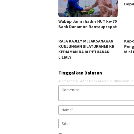
Depa
Wabup Jamri hadiri HUT ke-70
Bank Danamon Rantauprapat
RAJA KAJELY MELAKSANAKAN
Kapo
KUNJUNGAN SILATURAHMI KE
Peng
KEDIAMAN RAJA PETUANAN
Misi
LILIALY
Tinggalkan Balasan
Alamat email Anda tidak akan dipublikasikan.
Ru