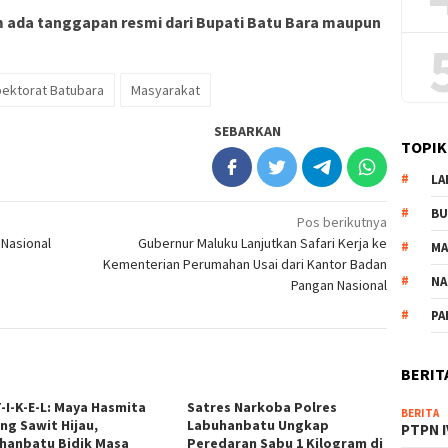
um ada tanggapan resmi dari Bupati Batu Bara maupun
pektorat Batubara
Masyarakat
SEBARKAN
TOPIK
LA
B
Pos berikutnya
Nasional
Gubernur Maluku Lanjutkan Safari Kerja ke
M
Kementerian Perumahan Usai dari Kantor Badan
NA
Pangan Nasional
PA
BERIT
T-I-K-E-L: Maya Hasmita
Satres Narkoba Polres
BERITA
ng Sawit Hijau,
Labuhanbatu Ungkap
PTPN I
hanbatu Bidik Masa
Peredaran Sabu 1 Kilogram di