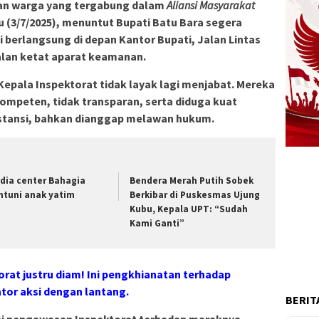
an warga yang tergabung dalam
Aliansi Masyarakat
u (3/7/2025), menuntut Bupati Batu Bara segera
 berlangsung di depan Kantor Bupati, Jalan Lintas
lan ketat aparat keamanan.
epala Inspektorat tidak layak lagi menjabat. Mereka
ompeten, tidak transparan, serta diduga kuat
instansi, bahkan dianggap melawan hukum.
dia center Bahagia
Bendera Merah Putih Sobek
ntuni anak yatim
Berkibar di Puskesmas Ujung
Kubu, Kepala UPT: “Sudah
Kami Ganti”
orat justru diam! Ini pengkhianatan terhadap
ator aksi dengan lantang.
BERIT
i pengawasan Inspektorat terhadap maraknya