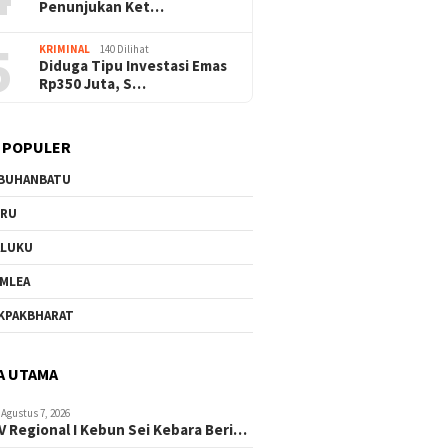
Penunjukan Ket…
5
KRIMINAL
140 Dilihat
Diduga Tipu Investasi Emas
Rp350 Juta, S…
 POPULER
BUHANBATU
URU
ALUKU
MLEA
KPAKBHARAT
A UTAMA
Agustus 7, 2026
V Regional I Kebun Sei Kebara Beri…