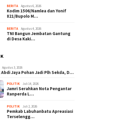
BERITA
Agustus 6, 2026
Kodim 1506/Namlea dan Yonif
821/Bupolo M…
BERITA
Agustus 4, 2026
TNI Bangun Jembatan Gantung
di Desa Kaki…
IK
Agustus 3, 2026
 Abdi Jaya Pohan Jadi Plh Sekda, D…
POLITIK
Juli 14, 2026
Jamri Serahkan Nota Pengantar
Ranperda L…
POLITIK
Juli 2, 2026
Pemkab Labuhanbatu Apreasiasi
Terselengg…