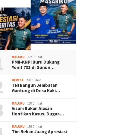
1
MALUKU
327 Dilihat
PMII-KNPI Buru Dukung
Yonif 733 di Gunun…
2
BERITA
298 Dilihat
TNI Bangun Jembatan
Gantung di Desa Kaki…
3
MALUKU
158 Dilihat
Visum Bukan Alasan
Hentikan Kasus, Dugaa…
4
MALUKU
156 Dilihat
Tim Rekan Juang Apresiasi