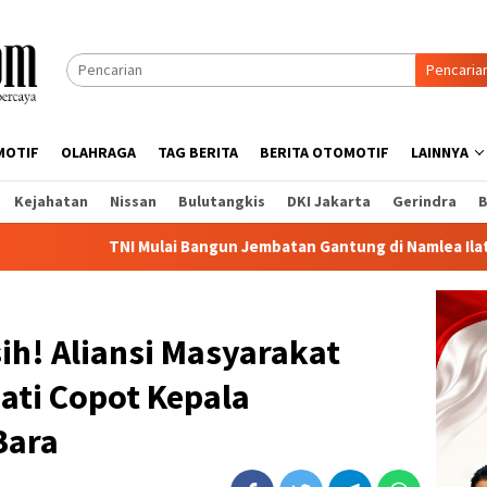
Pencaria
MOTIF
OLAHRAGA
TAG BERITA
BERITA OTOMOTIF
LAINNYA
Kejahatan
Nissan
Bulutangkis
DKI Jakarta
Gerindra
B
NI Mulai Bangun Jembatan Gantung di Namlea Ilath
TNI G
ih! Aliansi Masyarakat
ati Copot Kepala
Bara