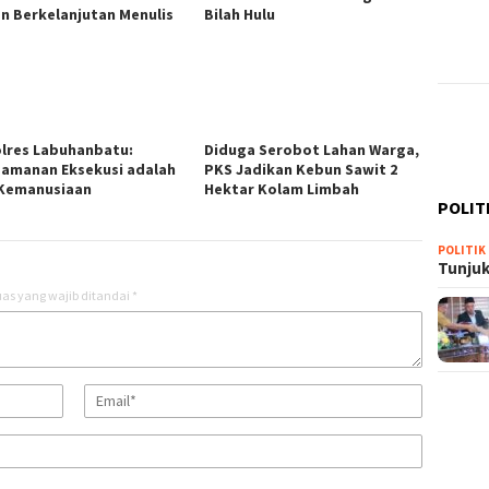
n Berkelanjutan Menulis
Bilah Hulu
lres Labuhanbatu:
Diduga Serobot Lahan Warga,
amanan Eksekusi adalah
PKS Jadikan Kebun Sawit 2
 Kemanusiaan
Hektar Kolam Limbah
POLIT
POLITIK
Tunjuk
as yang wajib ditandai
*