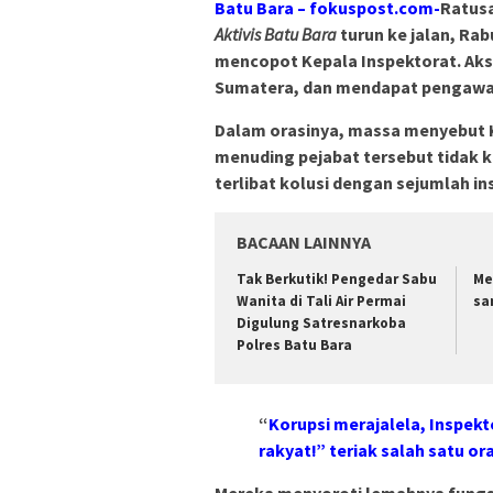
Batu Bara – fokuspost.com-
Ratus
Aktivis Batu Bara
turun ke jalan, Rab
mencopot Kepala Inspektorat. Aksi
Sumatera, dan mendapat pengawa
Dalam orasinya, massa menyebut K
menuding pejabat tersebut tidak k
terlibat kolusi dengan sejumlah 
BACAAN LAINNYA
Tak Berkutik! Pengedar Sabu
Me
Wanita di Tali Air Permai
sa
Digulung Satresnarkoba
Polres Batu Bara
“
Korupsi merajalela, Inspekt
rakyat!” teriak salah satu or
Mereka menyoroti lemahnya fungs