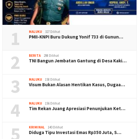
1
MALUKU
327 Dilihat
PMII-KNPI Buru Dukung Yonif 733 di Gunun…
2
BERITA
298 Dilihat
TNI Bangun Jembatan Gantung di Desa Kaki…
3
MALUKU
158 Dilihat
Visum Bukan Alasan Hentikan Kasus, Dugaa…
4
MALUKU
156 Dilihat
Tim Rekan Juang Apresiasi Penunjukan Ket…
5
KRIMINAL
140 Dilihat
Diduga Tipu Investasi Emas Rp350 Juta, S…