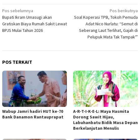
Navigasi
Pos sebelumnya
Pos berikutnya
Bupati Ikram Umasugi akan
Soal Koperasi TPB, Tokoh Pemuda
pos
Gratiskan Biaya Rumah Sakit Lewat
Adat Nico Nurlatu: “Semut di
BPJS Mulai Tahun 2026
Seberang Laut Terlihat, Gajah di
Pelupuk Mata Tak Tampak'”
POS TERKAIT
Wabup Jamri hadiri HUT ke-70
A-R-T-I-K-E-L: Maya Hasmita
Bank Danamon Rantauprapat
Dorong Sawit Hijau,
Labuhanbatu Bidik Masa Depan
Berkelanjutan Menulis