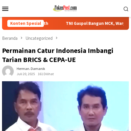
Loncat
Menu
ke
Mobile
konten
TNI Gaspol Bangun MCK, Warga Tikbary Segera Nikmati Fasili
Konten Spesial
Beranda
Uncategorized
Permainan Catur Indonesia Imbangi
Tarian BRICS & CEPA-UE
Herman. Damanik
Juli 20, 2025
161 Dilihat