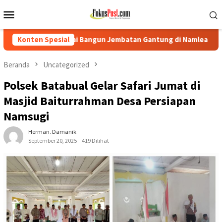
Loncat
Menu
ke
Mobile
konten
ngun Jembatan Gantung di Namlea Ilath
Konten Spesial
Korban Desak Pol
Beranda
Uncategorized
Polsek Batabual Gelar Safari Jumat di
Masjid Baiturrahman Desa Persiapan
Namsugi
Herman. Damanik
September 20, 2025
419 Dilihat