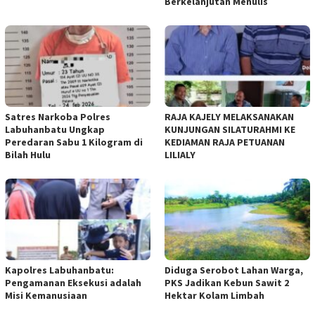
Berkelanjutan Menulis
Satres Narkoba Polres
RAJA KAJELY MELAKSANAKAN
Labuhanbatu Ungkap
KUNJUNGAN SILATURAHMI KE
Peredaran Sabu 1 Kilogram di
KEDIAMAN RAJA PETUANAN
Bilah Hulu
LILIALY
Kapolres Labuhanbatu:
Diduga Serobot Lahan Warga,
Pengamanan Eksekusi adalah
PKS Jadikan Kebun Sawit 2
Misi Kemanusiaan
Hektar Kolam Limbah