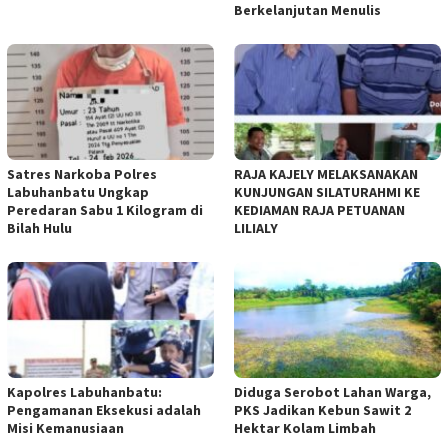
Berkelanjutan Menulis
Satres Narkoba Polres
RAJA KAJELY MELAKSANAKAN
Labuhanbatu Ungkap
KUNJUNGAN SILATURAHMI KE
Peredaran Sabu 1 Kilogram di
KEDIAMAN RAJA PETUANAN
Bilah Hulu
LILIALY
Kapolres Labuhanbatu:
Diduga Serobot Lahan Warga,
Pengamanan Eksekusi adalah
PKS Jadikan Kebun Sawit 2
Misi Kemanusiaan
Hektar Kolam Limbah