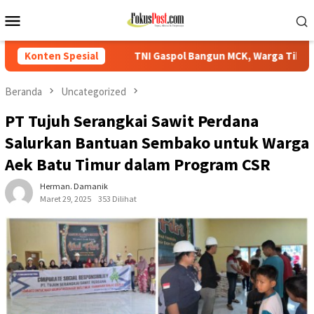
Loncat
Menu
ke
Mobile
konten
TNI Gaspol Bangun MCK, Warga Tikbary Segera Nikmati Fasilitas 
Konten Spesial
Beranda
Uncategorized
PT Tujuh Serangkai Sawit Perdana
Salurkan Bantuan Sembako untuk Warga
Aek Batu Timur dalam Program CSR
Herman. Damanik
Maret 29, 2025
353 Dilihat