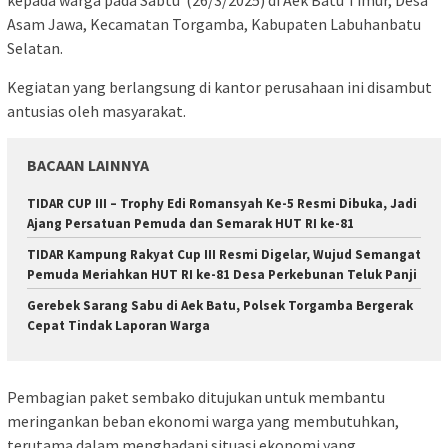
kepada warga pada Sabtu (26/3/2025) di Aek Batu Timur, Desa
Asam Jawa, Kecamatan Torgamba, Kabupaten Labuhanbatu
Selatan.
Kegiatan yang berlangsung di kantor perusahaan ini disambut
antusias oleh masyarakat.
BACAAN LAINNYA
TIDAR CUP III – Trophy Edi Romansyah Ke-5 Resmi Dibuka, Jadi
Ajang Persatuan Pemuda dan Semarak HUT RI ke-81
TIDAR Kampung Rakyat Cup III Resmi Digelar, Wujud Semangat
Pemuda Meriahkan HUT RI ke-81 Desa Perkebunan Teluk Panji
Gerebek Sarang Sabu di Aek Batu, Polsek Torgamba Bergerak
Cepat Tindak Laporan Warga
Pembagian paket sembako ditujukan untuk membantu
meringankan beban ekonomi warga yang membutuhkan,
terutama dalam menghadapi situasi ekonomi yang